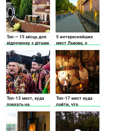
Топ — 15 місць для
5 интереснейших
відпочинку з дітьми
мест Львова, о
в Карпатах, куди
которых не
піти, що подивитись
расскажут
путеводители
Топ-13 мест, куда
Топ-17 мест куда
поехать на
пойти, что
Рождество в
посмотреть с
Украине
ребенком во Львове
и Львовской
области