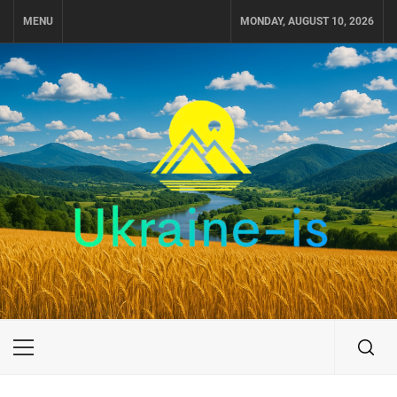
Skip
MENU
MONDAY, AUGUST 10, 2026
to
content
UKRAINE-IS
ПУТЕШЕСТВИЕ ПО УКРАИНЕ
Primary
Menu