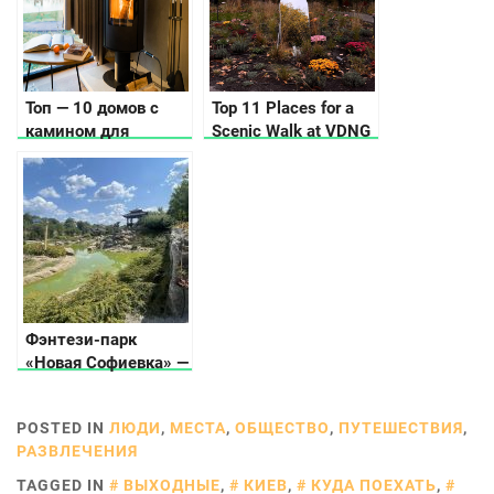
Топ — 10 домов с
Top 11 Places for a
камином для
Scenic Walk at VDNG
романтического
in Kyiv
путешествия вдвоем
Фэнтези-парк
«Новая Софиевка» —
место красоты и
гармонии
POSTED IN
ЛЮДИ
,
МЕСТА
,
ОБЩЕСТВО
,
ПУТЕШЕСТВИЯ
,
РАЗВЛЕЧЕНИЯ
TAGGED IN
ВЫХОДНЫЕ
,
КИЕВ
,
КУДА ПОЕХАТЬ
,