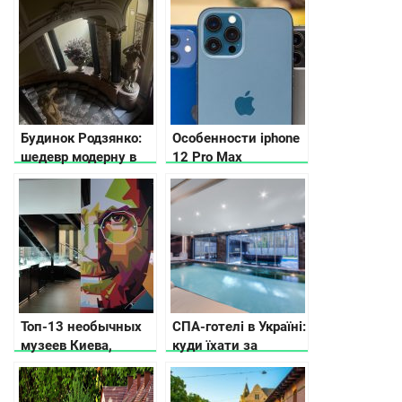
Будинок Родзянко:
Особенности iphone
шедевр модерну в
12 Pro Max
центрі Києва
Топ-13 необычных
СПА-готелі в Україні:
музеев Киева,
куди їхати за
которые вас удивят
релаксом