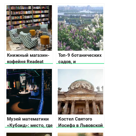
Книжный магазин-
Топ-9 ботанических
кофейня Readeat
садов, и
ландшафтных
парков в Киеве
рядом
Музей математики
Костел Святого
«Кубоид»: место, где
Иосифа в Львовской
числа оживают
области