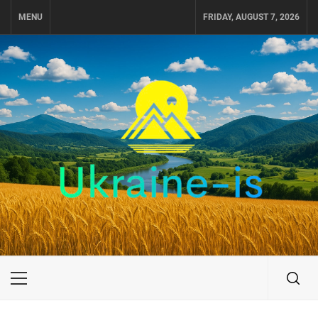
Skip
MENU
FRIDAY, AUGUST 7, 2026
to
content
UKRAINE-IS
ПУТЕШЕСТВИЕ ПО УКРАИНЕ
Primary
Menu