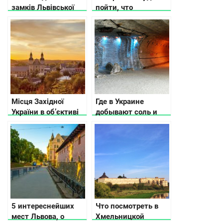
замків Львівської
пойти, что
області, про які вам
посмотреть и где
не розповість гід
остановиться
Місця Західної
Где в Украине
України в об’єктиві
добывают соль и
українського
как ее используют
фотографа
5 интереснейших
Что посмотреть в
мест Львова, о
Хмельницкой