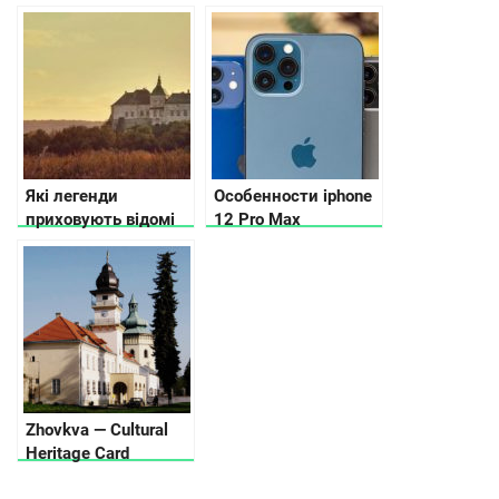
которых не
области
расскажут
путеводители
Які легенди
Особенности iphone
приховують відомі
12 Pro Max
замки України
Zhovkva — Cultural
Heritage Card