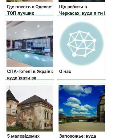
Где поесть в Одессе:
Що робити в
ТОП лучших
Черкасах, куди піти і
заведений Южной
де зупинитися
Пальмиры
СПА-готелі в Україні:
О нас
куди їхати за
релаксом
5 маловідомих
Запорожье: куда