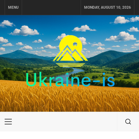
Skip
MENU
MONDAY, AUGUST 10, 2026
to
content
UKRAINE-IS
ПУТЕШЕСТВИЕ ПО УКРАИНЕ
Primary
Menu