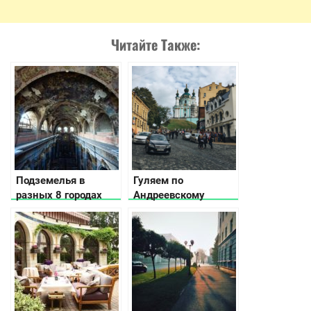
Читайте Также:
Подземелья в
Гуляем по
разных 8 городах
Андреевскому
Украины: где искать
спуску: что
новые впечатления
посмотреть и где
поесть