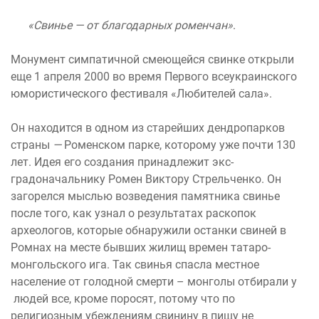
«Свинье — от благодарных роменчан»
.
Монумент симпатичной смеющейся свинке открыли
еще 1 апреля 2000 во время Первого всеукраинского
юмористического фестиваля «Любителей сала».
Он находится в одном из старейших дендропарков
страны
—
Роменском парке, которому уже почти 130
лет. Идея его создания принадлежит экс-
градоначальнику Ромен Виктору Стрельченко. Он
загорелся мыслью возведения памятника свинье
после того, как узнал о результатах раскопок
археологов, которые обнаружили останки свиней в
Ромнах на месте бывших жилищ времен татаро-
монгольского ига. Так свинья спасла местное
население от голодной смерти – монголы отбирали у
людей все, кроме поросят, потому что по
религиозным убеждениям свинину в пищу не