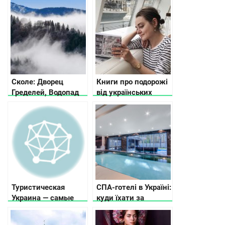
Сколе: Дворец
Книги про подорожі
Гределей, Водопад
від українських
Гуркало и Бескиды
письменників
Туристическая
СПА-готелі в Україні:
Украина — самые
куди їхати за
посещаемые места
релаксом
и выдающиеся