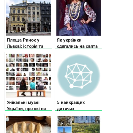
памятки
Площа Ринок у
Як українки
Львові: історія та
одягались на свята
цікаві факти
понад 100 років
тому
Унікальні музеї
5 найкращих
України, про які ви
дитячих
не чули
ілюстраторів в
Україні