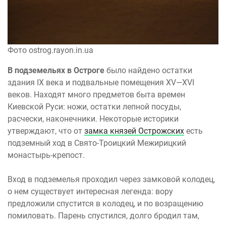
Фото ostrog.rayon.in.ua
В подземельях в Остроге
было найдено остатки
здания ІХ века и подвальные помещения XV—XVI
веков. Находят много предметов быта времен
Киевской Руси: ножи, остатки лепной посуды,
расчески, наконечники. Некоторые историки
утверждают, что от
замка князей Острожских
есть
подземный ход в Свято-Троицкий Межирицкий
монастырь-крепост.
Вход в подземелья проходил через замковой колодец,
о нем существует интересная легенда: вору
предложили спустится в колодец, и по возращению
помиловать. Парень спустился, долго бродил там,