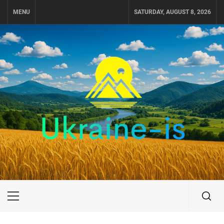
Skip
MENU
SATURDAY, AUGUST 8, 2026
to
content
UKRAINE-IS
ПУТЕШЕСТВИЕ ПО УКРАИНЕ
Primary
Menu