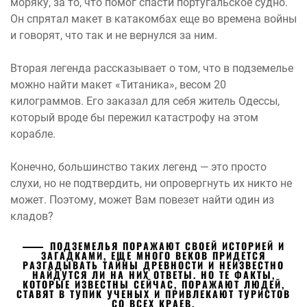
моряку, за то, что помог спасти португальское судно.
Он спрятал макет в катакомбах еще во времена войны
и говорят, что так и не вернулся за ним.
Вторая легенда рассказывает о том, что в подземелье
можно найти макет «Титаника», весом 20
килограммов. Его заказал для себя житель Одессы,
который вроде бы пережил катастрофу на этом
корабле.
Конечно, большинство таких легенд — это просто
слухи, но не подтвердить, ни опровергнуть их никто не
может. Поэтому, может Вам повезет найти один из
кладов?
ПОДЗЕМЕЛЬЯ ПОРАЖАЮТ СВОЕЙ ИСТОРИЕЙ И
ЗАГАДКАМИ, ЕЩЕ МНОГО ВЕКОВ ПРИДЕТСЯ
РАЗГАДЫВАТЬ ТАЙНЫ ДРЕВНОСТИ И НЕИЗВЕСТНО
НАЙДУТСЯ ЛИ НА НИХ ОТВЕТЫ. НО ТЕ ФАКТЫ,
КОТОРЫЕ ИЗВЕСТНЫ СЕЙЧАС, ПОРАЖАЮТ ЛЮДЕЙ,
СТАВЯТ В ТУПИК УЧЕНЫХ И ПРИВЛЕКАЮТ ТУРИСТОВ
СО ВСЕХ КРАЕВ.