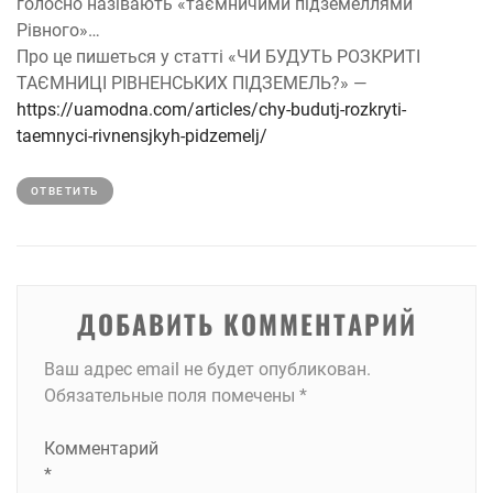
голосно назівають «таємничими підземеллями
Рівного»…
Про це пишеться у статті «ЧИ БУДУТЬ РОЗКРИТІ
ТАЄМНИЦІ РІВНЕНСЬКИХ ПІДЗЕМЕЛЬ?» —
https://uamodna.com/articles/chy-budutj-rozkryti-
taemnyci-rivnensjkyh-pidzemelj/
ОТВЕТИТЬ
ДОБАВИТЬ КОММЕНТАРИЙ
Ваш адрес email не будет опубликован.
Обязательные поля помечены
*
Комментарий
*