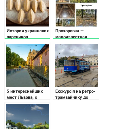
История украинских
Прохоровка —
вареников
малоизвестная
жемчужина
Черкасской области,
что посмотреть
5 интереснейших
Екскурсія на ретро-
мест Львова, о
трамвайчику до
которых не
минулого й
расскажут
сьогодення Києва
путеводители