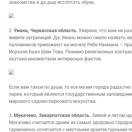
знакомства и до дыр истоптать обувь.
2.
Умань, Черкасская область.
Уверена, что вам не ра
живете заграницей. Да, Умань можно смело назвать е
паломников приезжают на могилу Ребе Нахмана – пра
Исраэля Баал Шем Това. Помимо религиозных контраст
окутана множеством интересных фактов.
Если вам такое по душе, то все музеи города радостн
парке, который является государственным заповедни
мирового садово-паркового искусства.
3.
Мукачево, Закарпатская область.
Зимой и летом одн
Мукачево считается одним из самых здоровых городо
гармонично сочетается с местными архитектурными п