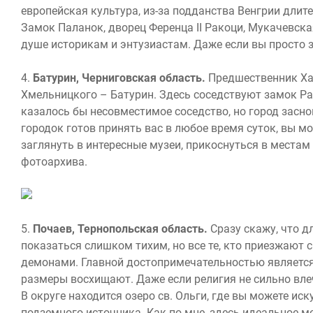
европейская культура, из-за подданства Венгрии длит
Замок Паланок, дворец Ференца II Ракоци, Мукачевска
душе историкам и энтузиастам. Даже если вы просто 
4.
Батурин, Черниговская область.
Предшественник Хар
Хмельницкого – Батурин. Здесь соседствуют замок Ра
казалось бы несовместимое соседство, но город засно
городок готов принять вас в любое время суток, вы 
заглянуть в интересные музеи, прикоснуться в местам
фотоархива.
5.
Почаев, Тернопольская область.
Сразу скажу, что д
показаться слишком тихим, но все те, кто приезжают 
демонами. Главной достопримечательностью является
размеры восхищают. Даже если религия не сильно влеч
В округе находится озеро св. Ольги, где вы можете ис
подземного источника. Как по мне, здесь идеальное м