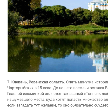
7.
Клевань, Ровенская область.
Опять минутка истории
Чарторыйских в 15 веке. До нашего времени остался Б
Главной изюминкой является так званый «Тоннель люб
нашумевшего места, куда хотят попасть множество влю
если загадать тут желание, то оно обязательно сбудет