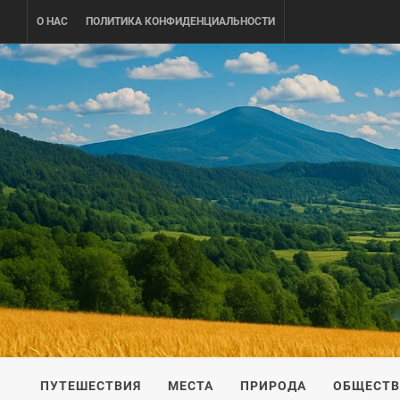
Skip
О НАС
ПОЛИТИКА КОНФИДЕНЦИАЛЬНОСТИ
to
content
UKRAINE-
ПУТЕШЕСТВИЕ ПО УКРАИНЕ
ПУТЕШЕСТВИЯ
МЕСТА
ПРИРОДА
ОБЩЕСТ