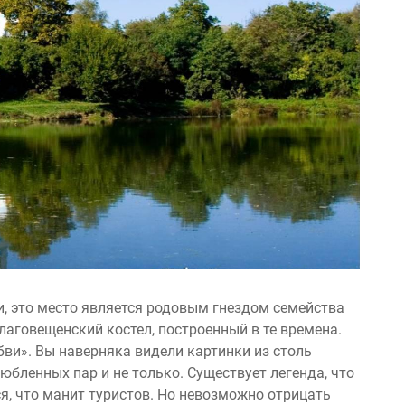
, это место является родовым гнездом семейства
лаговещенский костел, построенный в те времена.
ви». Вы наверняка видели картинки из столь
бленных пар и не только. Существует легенда, что
ся, что манит туристов. Но невозможно отрицать