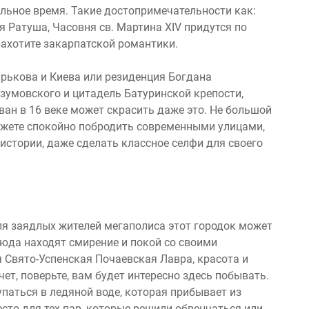
ельное время. Такие достопримечательности как:
я Ратуша, Часовня св. Мартина ХІV придутся по
захотите закарпатской романтики.
ькова и Киева или резиденция Богдана
зумовского и цитадель Батуринской крепости,
ван в 16 веке может скрасить даже это. Не большой
можете спокойно побродить современными улицами,
 истории, даже сделать классное селфи для своего
ля заядлых жителей мегаполиса этот городок может
сюда находят смирение и покой со своими
 Свято-Успенская Почаевская Лавра, красота и
ет, поверьте, вам будет интересно здесь побывать.
купаться в ледяной воде, которая прибывает из
есто для тех пар, которые решили обвенчаться или