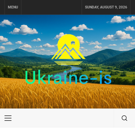
Skip
MENU
SUNDAY, AUGUST 9, 2026
to
content
UKRAINE-IS
ПУТЕШЕСТВИЕ ПО УКРАИНЕ
Primary
Menu