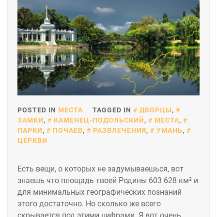
POSTED IN
МЕСТА
TAGGED IN
ДВОРЦЫ
,
ЗАМКИ
,
КАМЕНЕЦ-ПОДОЛЬСКИЙ
,
МЕСТА
,
ПАРКИ
,
ПОЧАЕВ
,
РАЗВЛЕЧЕНИЯ
,
УМАНЬ
,
ЦЕРКВИ
Есть вещи, о которых не задумываешься, вот
знаешь что площадь твоей Родины 603 628 км² и
для минимальных географических познаний
этого достаточно. Но сколько же всего
скрывается под этими цифрами. Я вот очень