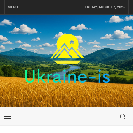
Skip
MENU
FRIDAY, AUGUST 7, 2026
to
content
UKRAINE-IS
ПУТЕШЕСТВИЕ ПО УКРАИНЕ
Primary
Menu