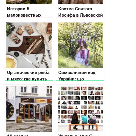
Истории 5
Костел Святого
малоизвестных
Иосифа в Львовской
замков
области
Хмельницкой
области
Органические рыба
Символічний код
и мясо: где купить
України: що
эко продукцию
означають
украинского
візерунки на
производства
вишиванках та
рушниках