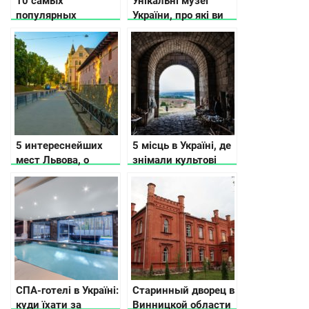
10 самых
Унікальні музеї
популярных
України, про які ви
заведений Львова
не чули
5 интереснейших
5 місць в Україні, де
мест Львова, о
знімали культові
которых не
фільми
расскажут
путеводители
СПА-готелі в Україні:
Старинный дворец в
куди їхати за
Винницкой области