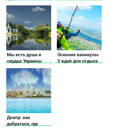
релаксом
выставлен на
продажу
Мы есть душа и
Осенние каникулы:
сердце Украины
5 идей для отдыха
Днепр: как
добраться, где
остановиться, что