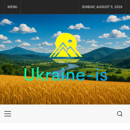
Skip
MENU
SUNDAY, AUGUST 9, 2026
to
content
UKRAINE-IS
ПУТЕШЕСТВИЕ ПО УКРАИНЕ
Primary
Menu