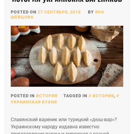
POSTED ON
27 СЕНТЯБРЯ, 2018
BY
ЯНА
ШЕВЦОВА
POSTED IN
ИСТОРИЯ
TAGGED IN
ИСТОРИЯ
,
УКРАИНСКАЯ КУХНЯ
Славянский вареник или турецкий «дюш-вар»?
Украинскому народу издавна известно
приготовление вареных пирожков с разной