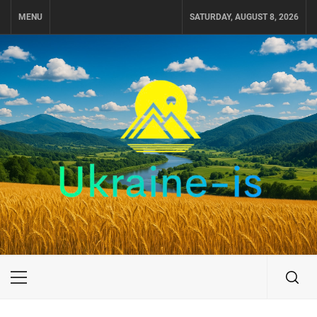
Skip
MENU
SATURDAY, AUGUST 8, 2026
to
content
UKRAINE-IS
ПУТЕШЕСТВИЕ ПО УКРАИНЕ
Primary
Menu