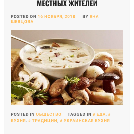
МЕСТНЫХ ЖИТЕЛЕЙ
POSTED ON
16 НОЯБРЯ, 2018
BY
ЯНА
ШЕВЦОВА
POSTED IN
ОБЩЕСТВО
TAGGED IN
ЕДА
,
КУХНЯ
,
ТРАДИЦИИ
,
УКРАИНСКАЯ КУХНЯ