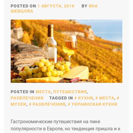
POSTED ON
1 АВГУСТА, 2016
BY
ЯНА
ШЕВЦОВА
POSTED IN
МЕСТА
,
ПУТЕШЕСТВИЯ
,
РАЗВЛЕЧЕНИЯ
TAGGED IN
КУХНЯ
,
МЕСТА
,
МУЗЕИ
,
РАЗВЛЕЧЕНИЯ
,
УКРАИНСКАЯ КУХНЯ
Гастрономические путешествия на пике
популярности в Европе, но тенденция пришла и к