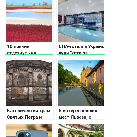
10 причин
СПА-готелі в Україні:
отдохнуть на
куди їхати за
Кинбурнской косе
релаксом
этим летом
Католический храм
5 интереснейших
Святых Петра и
мест Львова, о
Павла в
которых не
Николаевской
расскажут
области
путеводители