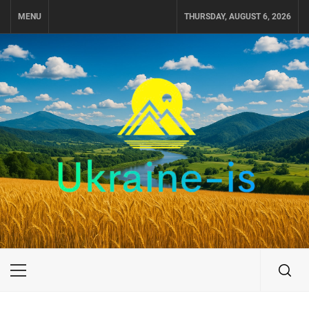
Skip
MENU
THURSDAY, AUGUST 6, 2026
to
content
UKRAINE-IS
ПУТЕШЕСТВИЕ ПО УКРАИНЕ
Primary
Menu