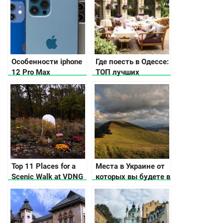
Особенности iphone
Где поесть в Одессе:
12 Pro Max
ТОП лучших
заведений Южной
Пальмиры
Top 11 Places for a
Места в Украине от
Scenic Walk at VDNG
которых вы будете в
in Kyiv
восторге осенью