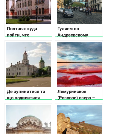
Полтава: куда
Гуляем по
пойти, что
Андреевскому
посмотреть, где
спуску: что
остановиться
посмотреть и где
поесть
Де зупинитися та
Лемурийское
що подивитися
(Розовое) озеро –
дорогою із Києва у
мифы и реальность!
Львів