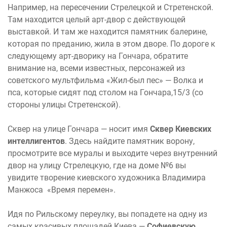
Например, на пересечении Стрелецкой и Стретенской.
Там находится целый арт-двор с действующей
выставкой. И там же находится памятник балерине,
которая по преданию, жила в этом дворе. По дороге к
следующему арт-дворику на Гончара, обратите
внимание на, всеми известных, персонажей из
советского мультфильма «Жил-был пес» — Волка и
пса, которые сидят под столом на Гончара,15/3 (со
стороны улицы Стретенской).
Сквер на улице Гончара — носит имя
Сквер Киевских
интеллигентов
. Здесь найдите памятник ворону,
просмотрите все муралы и выходите через внутренний
двор на улицу Стрелецкую, где на доме №6 вы
увидите творение киевского художника Владимира
Манжоса «Время перемен».
Идя по Рильскому переулку, вы попадете на одну из
самых красивых площадей Киева —
Софиевскую