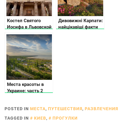
Костел Святого
Дивовижні Карпати:
Иосифа в Львовской
найцікавіші факти
области
про Західну Україну
Места красоты в
Украине: часть 2
POSTED IN
МЕСТА
,
ПУТЕШЕСТВИЯ
,
РАЗВЛЕЧЕНИЯ
TAGGED IN
КИЕВ
,
ПРОГУЛКИ