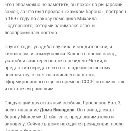
Его невозможно не заметить, он похож на рыцарский
замок, за что был прозван «Замком барона», построен
в 1897 году по заказу помещика Михаила
Подгорского, который занимался агро- и
лесопромышленностью.
Спустя годы, усадьба служила и кондитерской, и
кинозалом, и коммуналкой. Какое-то время назад,
усадьбой заинтересовался президент Чехии, и
предложил передать его во владение чешскому
посольству, в счет накопившегося долга,
сформированного еще во времена СССР, но замок так
и остался украинским.
Следующий двухэтажный особняк, Ярославов Вал, 3,
носит название
Дома Винодела
. Он принадлежал
барону Максиму Штейнгелю, предпринимателю и
виноделу. Сейчас в доме находится резиденция посла
Индии в Украине.