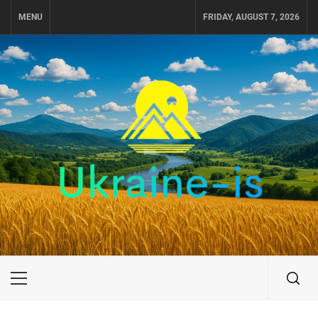
Skip
MENU
FRIDAY, AUGUST 7, 2026
to
content
UKRAINE-IS
ПУТЕШЕСТВИЕ ПО УКРАИНЕ
Primary
Menu