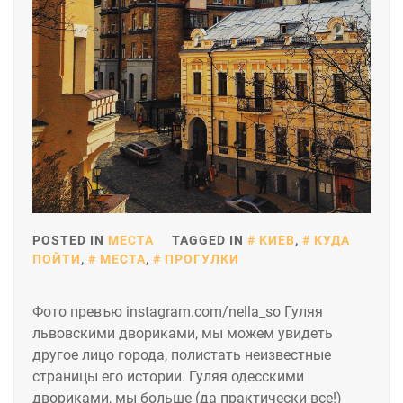
POSTED IN
МЕСТА
TAGGED IN
КИЕВ
,
КУДА
ПОЙТИ
,
МЕСТА
,
ПРОГУЛКИ
Фото превъю instagram.com/nella_so Гуляя
львовскими двориками, мы можем увидеть
другое лицо города, полистать неизвестные
страницы его истории. Гуляя одесскими
двориками, мы больше (да практически все!)