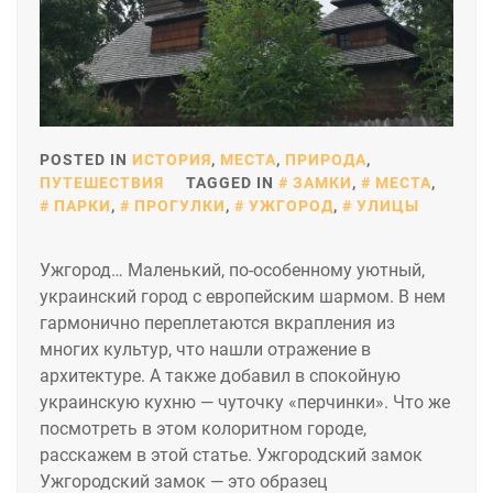
POSTED IN
ИСТОРИЯ
,
МЕСТА
,
ПРИРОДА
,
ПУТЕШЕСТВИЯ
TAGGED IN
ЗАМКИ
,
МЕСТА
,
ПАРКИ
,
ПРОГУЛКИ
,
УЖГОРОД
,
УЛИЦЫ
Ужгород… Маленький, по-особенному уютный,
украинский город с европейским шармом. В нем
гармонично переплетаются вкрапления из
многих культур, что нашли отражение в
архитектуре. А также добавил в спокойную
украинскую кухню — чуточку «перчинки». Что же
посмотреть в этом колоритном городе,
расскажем в этой статье. Ужгородский замок
Ужгородский замок — это образец