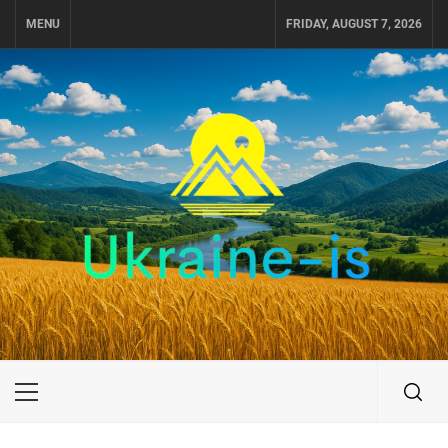
Skip
MENU
FRIDAY, AUGUST 7, 2026
to
content
UKRAINE-IS
ПУТЕШЕСТВИЕ ПО УКРАИНЕ
Primary
Menu