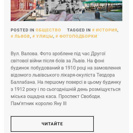
POSTED IN
ОБЩЕСТВО
TAGGED IN
ИСТОРИЯ
,
ЛЬВОВ
,
УЛИЦЫ
,
ФОТОПОДБОРКИ
Вул. Валова. Фото зроблене під час Другої
світової війни після боїв за Львів. На фоні
будинок побудований в 1910 році на замовлення
відомого львівського лікаря-окуліста Теодора
Баллабана. На першому поверсі в цьому будинку
з 1912 року і по сьогоднішній день розміщується
міська ощадна каса. Проспект Свободи.
Пам’ятник королю Яну ІІІ
ЧИТАЙТЕ