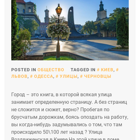
POSTED IN
ОБЩЕСТВО
TAGGED IN
КИЕВ
,
ЛЬВОВ
,
ОДЕССА
,
УЛИЦЫ
,
ЧЕРНОВЦЫ
Город – это книга, в которой всякая улица
занимает определенную страницу. А без страниц
не сложится и сюжет, верно? Пробегая по
брусчатым дорожкам, боясь опоздать на работу,
вы когда-нибудь задумывались о том, что там
происходило 50\100 лет назад ? Улица
Воздвиженская в Киеве На этой улице в доме