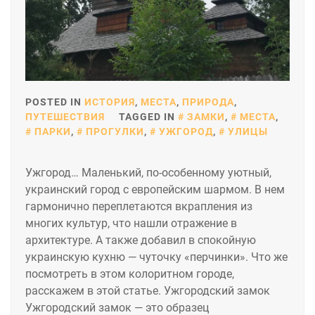
POSTED IN
ИСТОРИЯ
,
МЕСТА
,
ПРИРОДА
,
ПУТЕШЕСТВИЯ
TAGGED IN
ЗАМКИ
,
МЕСТА
,
ПАРКИ
,
ПРОГУЛКИ
,
УЖГОРОД
,
УЛИЦЫ
Ужгород… Маленький, по-особенному уютный,
украинский город с европейским шармом. В нем
гармонично переплетаются вкрапления из
многих культур, что нашли отражение в
архитектуре. А также добавил в спокойную
украинскую кухню — чуточку «перчинки». Что же
посмотреть в этом колоритном городе,
расскажем в этой статье. Ужгородский замок
Ужгородский замок — это образец