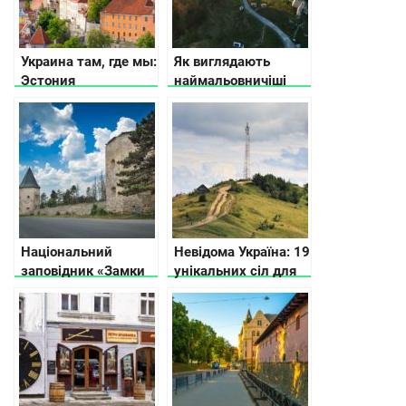
Украина там, где мы:
Як виглядають
Эстония
наймальовничіші
руїни старовинних
замків України
Національний
Невідома Україна: 19
заповідник «Замки
унікальних сіл для
Тернопільщини»
незабутніх
подорожей Україною