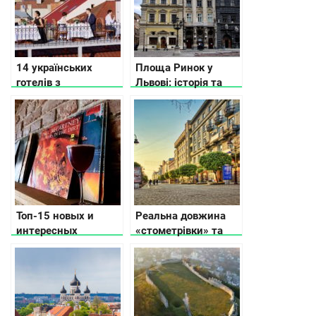
14 українських
Площа Ринок у
готелів з
Львові: історія та
дивовижним
цікаві факти
минулим
Топ-15 новых и
Реальна довжина
интересных
«стометрівки» та
заведений Львова
інші секрети
найпопулярнішої
пішохідної зони
Івано-Франківська