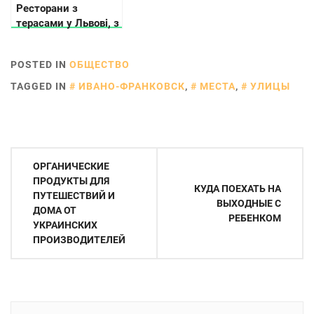
Ресторани з
терасами у Львові, з
яких видно дахи
старого міста
POSTED IN
ОБЩЕСТВО
TAGGED IN
ИВАНО-ФРАНКОВСК
,
МЕСТА
,
УЛИЦЫ
Навигация
ОРГАНИЧЕСКИЕ
по
ПРОДУКТЫ ДЛЯ
КУДА ПОЕХАТЬ НА
ПУТЕШЕСТВИЙ И
записям
ВЫХОДНЫЕ С
ДОМА ОТ
РЕБЕНКОМ
УКРАИНСКИХ
ПРОИЗВОДИТЕЛЕЙ