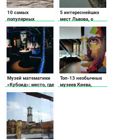
10 самых
5 интереснейших
популярных
мест Львова, о
заведений Львова
которых не
расскажут
путеводители
Музей математики
Топ-13 необычных
«Кубоид»: место, где
музеев Киева,
числа оживают
которые вас удивят