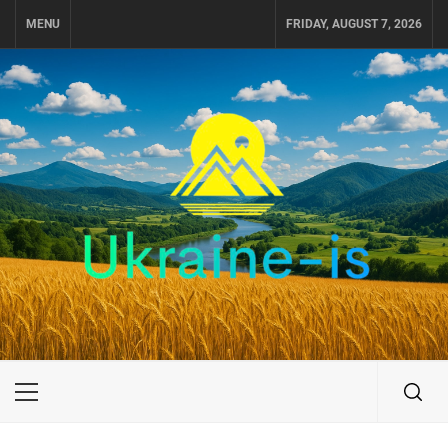
Skip
MENU
FRIDAY, AUGUST 7, 2026
to
content
UKRAINE-IS
ПУТЕШЕСТВИЕ ПО УКРАИНЕ
Primary
Menu