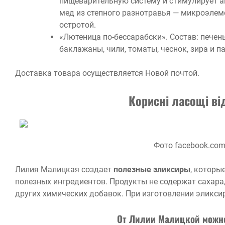
пищеварительную систему и стимулирует а
мед из степного разнотравья — микроэлеме
остротой.
«Лютеница по-бессарабски». Состав: печен
баклажаны, чили, томаты, чеснок, зира и п
Доставка товара осуществляется Новой почтой.
Корисні ласощі ві
Фото facebook.com/
Лилия Малицкая создает
полезные эликсиры
, которы
полезных ингредиентов. Продукты не содержат сахара, 
других химических добавок. При изготовлении эликси
От Лилии Малицкой можно