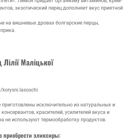
ппетит. Лимон придает организму витаминов, крем-
нтов, экзотический перец дополняет вкус приятной
ые на вишневых дровах болгарские перцы,
априка.
д Лілії Маліцької
korysni.lasoschi
е приготовлены исключительно из натуральных и
консервантов, красителей, усилителей вкуса и
ра не используют термообработку продуктов.
 приобрести эликсиры: