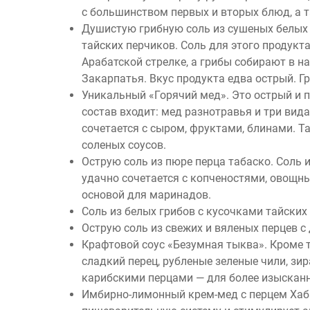
с большинством первых и вторых блюд, а т
Душистую грибную соль из сушеных белых 
тайских перчиков. Соль для этого продукт
Арабатской стрелке, а грибы собирают в 
Закарпатья. Вкус продукта едва острый. Г
Уникальный «Горячий мед». Это острый и 
состав входит: мед разнотравья и три вид
сочетается с сыром, фруктами, блинами. Та
соленых соусов.
Острую соль из пюре перца табаско. Соль 
удачно сочетается с копченостями, овощн
основой для маринадов.
Соль из белых грибов с кусочками тайских
Острую соль из свежих и вяленых перцев с
Крафтовой соус «Безумная тыква». Кроме т
сладкий перец, рубленые зеленые чили, зир
карибскими перцами — для более изысканн
Имбирно-лимонный крем-мед с перцем Хаба