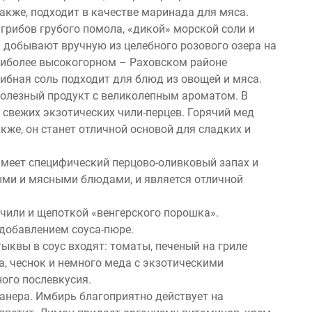
акже, подходит в качестве маринада для мяса.
грибов грубого помола, «дикой» морской соли и
а добывают вручную из целебного розового озера на
наиболее высокогорном – Раховском районе
рибная соль подходит для блюд из овощей и мяса.
полезный продукт с великолепным ароматом. В
а свежих экзотических чили-перцев. Горячий мед
кже, он станет отличной основой для сладких и
имеет специфический перцово-оливковый запах и
ыми и мясными блюдами, и является отличной
 чили и щепоткой «венгерского порошка».
 добавлением соуса-пюре.
ыквы в соус входят: томаты, печеный на гриле
а, чеснок и немного меда с экзотическими
ого послевкусия.
нера. Имбирь благоприятно действует на