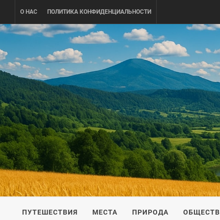
Skip
О НАС
ПОЛИТИКА КОНФИДЕНЦИАЛЬНОСТИ
to
content
UKRAINE-
ПУТЕШЕСТВИЕ ПО УКРАИНЕ
ПУТЕШЕСТВИЯ
МЕСТА
ПРИРОДА
ОБЩЕСТ