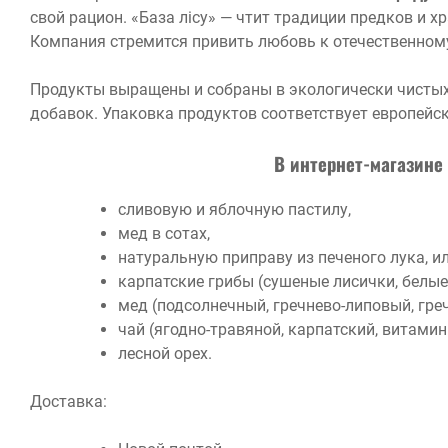
свой рацион. «База лісу» — чтит традиции предков и х
Компания стремится привить любовь к отечественному
Продукты выращены и собраны в экологически чистых
добавок. Упаковка продуктов соответствует европейс
В интернет-магазине
сливовую и яблочную пастилу,
мед в сотах,
натуральную приправу из печеного лука, и
карпатские грибы (сушеные лисички, белы
мед (подсолнечный, гречнево-липовый, гре
чай (ягодно-травяной, карпатский, витамин
лесной орех.
Доставка: