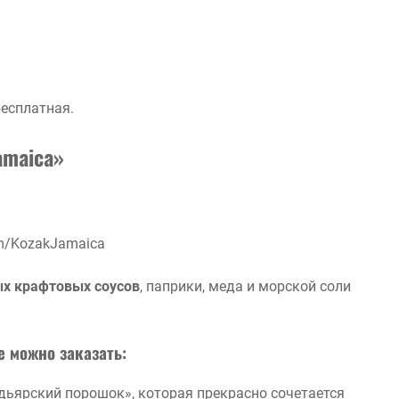
бесплатная.
amaica»
m/KozakJamaica
х крафтовых соусов
, паприки, меда и морской соли
е можно заказать:
ьярский порошок», которая прекрасно сочетается