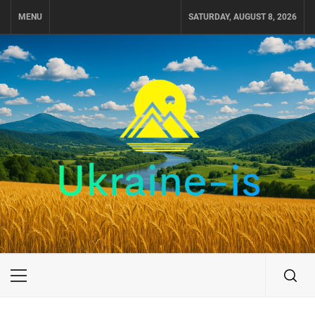
Skip
MENU
SATURDAY, AUGUST 8, 2026
to
content
UKRAINE-IS
ПУТЕШЕСТВИЕ ПО УКРАИНЕ
Primary
Menu