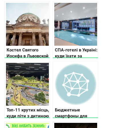
посмотреть и где
которого не должно
остановиться
было быть
Костел Святого
СПА-готелі в Україні:
Иосифа в Львовской
куди їхати за
области
релаксом
Топ-11 крутих місць,
Бюджетные
куди піти з дитиною
смартфоны для
в Києві
детей: как выбрать
безопасную и