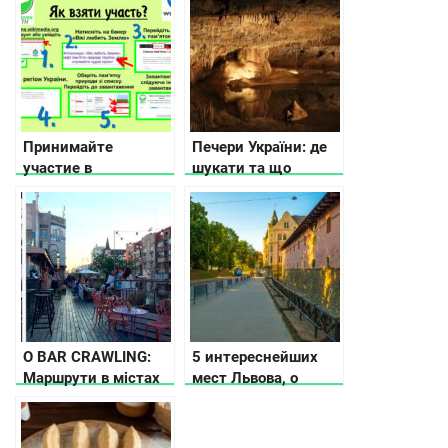
функциональную
модель
Принимайте
Печери України: де
участие в
шукати та що
фотоконкурсе «Вики
потрібно знати
любит Землю» 2019
O BAR CRAWLING:
5 интереснейших
Маршрути в містах
мест Львова, о
України
которых не
расскажут
путеводители