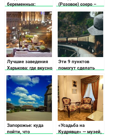
беременных:
(Розовое) озеро –
осложнение и его
мифы и реальность!
устранение
Лучшие заведения
Эти 9 пунктов
Харькова: где вкусно
помогут сделать
поесть
дорогу более
комфортной, а в
некоторых случаях
и сэкономят Ваши
деньги.
Запорожье: куда
«Усадьба на
пойти, что
Кудрявце» — музей,