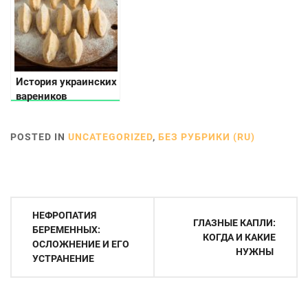
История украинских
вареников
POSTED IN
UNCATEGORIZED
,
БЕЗ РУБРИКИ (RU)
Навигация
НЕФРОПАТИЯ
ГЛАЗНЫЕ КАПЛИ:
по
БЕРЕМЕННЫХ:
КОГДА И КАКИЕ
ОСЛОЖНЕНИЕ И ЕГО
записям
НУЖНЫ
УСТРАНЕНИЕ