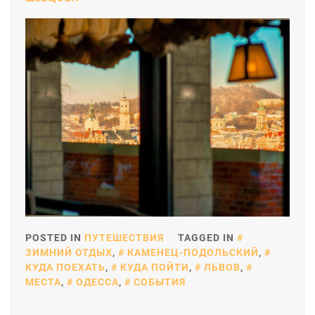
POSTED IN
ПУТЕШЕСТВИЯ
TAGGED IN
ЗИМНИЙ ОТДЫХ
,
КАМЕНЕЦ-ПОДОЛЬСКИЙ
,
КУДА ПОЕХАТЬ
,
КУДА ПОЙТИ
,
ЛЬВОВ
,
МЕСТА
,
ОДЕССА
,
СОБЫТИЯ