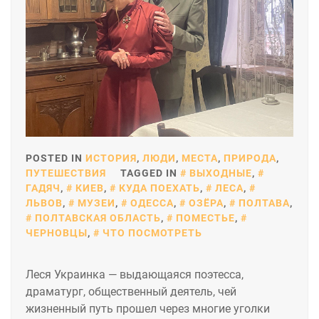
POSTED IN
ИСТОРИЯ
,
ЛЮДИ
,
МЕСТА
,
ПРИРОДА
,
ПУТЕШЕСТВИЯ
TAGGED IN
ВЫХОДНЫЕ
,
ГАДЯЧ
,
КИЕВ
,
КУДА ПОЕХАТЬ
,
ЛЕСА
,
ЛЬВОВ
,
МУЗЕИ
,
ОДЕССА
,
ОЗЁРА
,
ПОЛТАВА
,
ПОЛТАВСКАЯ ОБЛАСТЬ
,
ПОМЕСТЬЕ
,
ЧЕРНОВЦЫ
,
ЧТО ПОСМОТРЕТЬ
Леся Украинка — выдающаяся поэтесса,
драматург, общественный деятель, чей
жизненный путь прошел через многие уголки