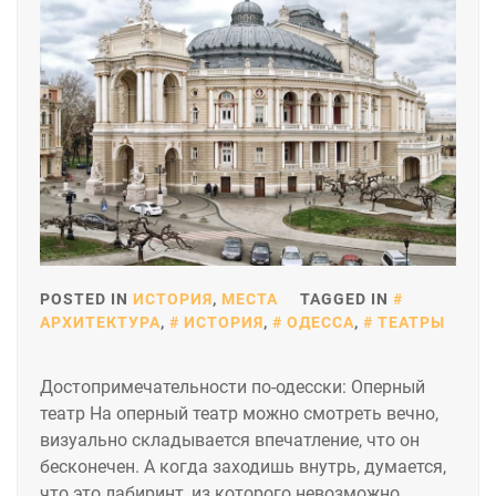
POSTED IN
ИСТОРИЯ
,
МЕСТА
TAGGED IN
АРХИТЕКТУРА
,
ИСТОРИЯ
,
ОДЕССА
,
ТЕАТРЫ
Достопримечательности по-одесски: Оперный
театр На оперный театр можно смотреть вечно,
визуально складывается впечатление, что он
бесконечен. А когда заходишь внутрь, думается,
что это лабиринт, из которого невозможно