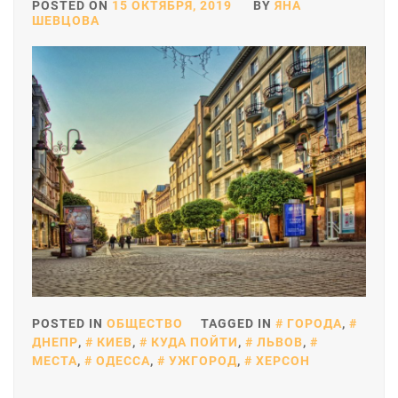
POSTED ON
15 ОКТЯБРЯ, 2019
BY
ЯНА
ШЕВЦОВА
POSTED IN
ОБЩЕСТВО
TAGGED IN
ГОРОДА
,
ДНЕПР
,
КИЕВ
,
КУДА ПОЙТИ
,
ЛЬВОВ
,
МЕСТА
,
ОДЕССА
,
УЖГОРОД
,
ХЕРСОН