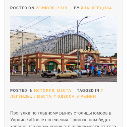
POSTED ON
20 ИЮЛЯ, 2019
BY
ЯНА ШЕВЦОВА
POSTED IN
ИСТОРИЯ
,
МЕСТА
TAGGED IN
ЛЕГЕНДЫ
,
МЕСТА
,
ОДЕССА
,
РЫНКИ
Прогулка по главному рынку столицы юмора в
Украине «После посещения Привоза вам будет
хорошо или очень хорошо, в зависимости от того,