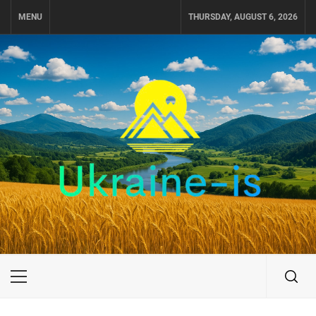
Skip
MENU
THURSDAY, AUGUST 6, 2026
to
content
UKRAINE-IS
ПУТЕШЕСТВИЕ ПО УКРАИНЕ
Primary
Menu