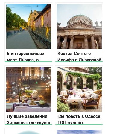
в Карпатах, куди
руїни старовинних
піти, що подивитись
замків України
5 интереснейших
Костел Святого
мест Львова, о
Иосифа в Львовской
которых не
области
расскажут
путеводители
Лучшие заведения
Где поесть в Одессе:
Харькова: где вкусно
ТОП лучших
поесть
заведений Южной