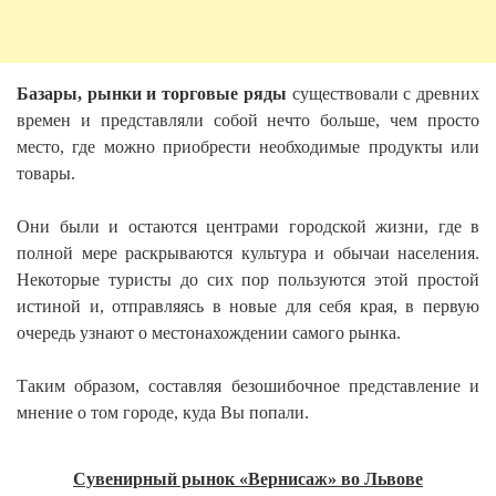
Базары, рынки и торговые ряды
существовали с древних
времен и представляли собой нечто больше, чем просто
место, где можно приобрести необходимые продукты или
товары.
Они были и остаются центрами городской жизни, где в
полной мере раскрываются культура и обычаи населения.
Некоторые туристы до сих пор пользуются этой простой
истиной и, отправляясь в новые для себя кра
я
, в первую
очередь узнают о местонахождении самого рынка.
Так
им образом,
состав
ляя
безошибочное представление
и
мнение
о том городе, куда
В
ы попали
.
Сувенирный рынок «Вернисаж» во Львове