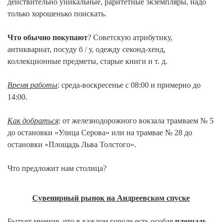
действительно уникальные, раритетные экземпляры, надо
только хорошенько поискать.
Что обычно покупают
? Советскую атрибутику,
антиквариат, посуду б / у, одежду секонд-хенд,
коллекционные предметы, старые книги и т. д.
Время работы
: среда-воскресень
е с 08:00 и примерно до
14:00.
Как добраться
: от железнодорожного вокзала трамваем № 5
до остановки «Улица Серова» или на трамвае № 28 до
остановки «Площадь Льва Толстого».
Что предложит нам столица?
Сувенирный рынок на Андреевском спуске
Бытует мнение, что в каждом городе есть особая
площадь