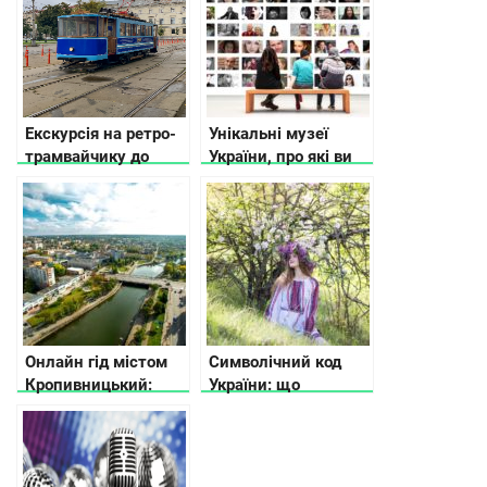
Екскурсія на ретро-
Унікальні музеї
трамвайчику до
України, про які ви
минулого й
не чули
сьогодення Києва
Онлайн гід містом
Символічний код
Кропивницький:
України: що
куди піти та що
означають
подивитися
візерунки на
вишиванках та
рушниках