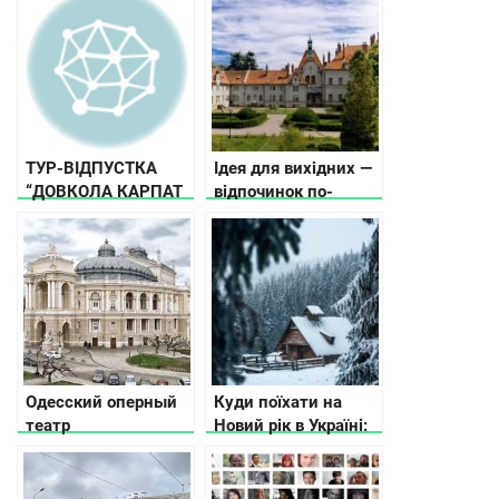
Пальмиры
ТУР-ВІДПУСТКА
Ідея для вихідних —
“ДОВКОЛА КАРПАТ
відпочинок по-
ЗА 7 ДНІВ”
королівськи в
Україні
Одесский оперный
Куди поїхати на
театр
Новий рік в Україні:
10 ідей