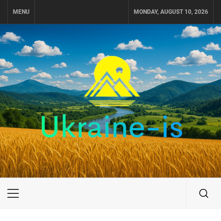
Skip
MENU
MONDAY, AUGUST 10, 2026
to
content
UKRAINE-IS
ПУТЕШЕСТВИЕ ПО УКРАИНЕ
Primary
Menu