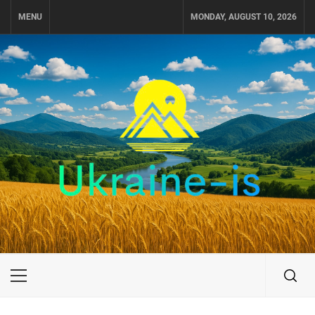
Skip
MENU
MONDAY, AUGUST 10, 2026
to
content
UKRAINE-IS
ПУТЕШЕСТВИЕ ПО УКРАИНЕ
Primary
Menu