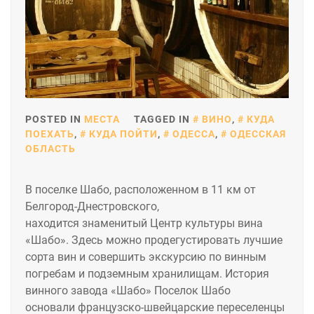
POSTED IN
МЕСТА
TAGGED IN
ВИНО
,
КУДА
ПОЕХАТЬ
,
КУДА ПОЙТИ
,
ОДЕССА
,
ОДЕССКАЯ
ОБЛАСТЬ
В поселке Шабо, расположенном в 11 км от
Белгород-Днестровского,
находится знаменитый Центр культуры вина
«Шабо». Здесь можно продегустировать лучшие
сорта вин и совершить экскурсию по винным
погребам и подземным хранилищам. История
винного завода «Шабо» Поселок Шабо
основали французско-швейцарские переселенцы