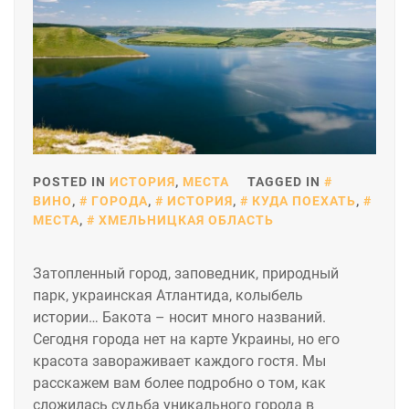
POSTED IN
ИСТОРИЯ
,
МЕСТА
TAGGED IN
ВИНО
,
ГОРОДА
,
ИСТОРИЯ
,
КУДА ПОЕХАТЬ
,
МЕСТА
,
ХМЕЛЬНИЦКАЯ ОБЛАСТЬ
Затопленный город, заповедник, природный
парк, украинская Атлантида, колыбель
истории… Бакота – носит много названий.
Сегодня города нет на карте Украины, но его
красота завораживает каждого гостя. Мы
расскажем вам более подробно о том, как
сложилась судьба уникального города в