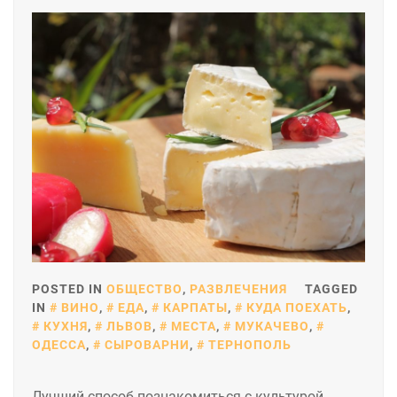
POSTED IN
ОБЩЕСТВО
,
РАЗВЛЕЧЕНИЯ
TAGGED
IN
ВИНО
,
ЕДА
,
КАРПАТЫ
,
КУДА ПОЕХАТЬ
,
КУХНЯ
,
ЛЬВОВ
,
МЕСТА
,
МУКАЧЕВО
,
ОДЕССА
,
СЫРОВАРНИ
,
ТЕРНОПОЛЬ
Лучший способ познакомиться с культурой