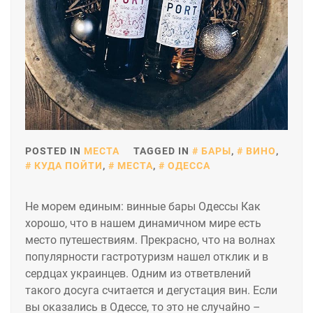
POSTED IN
МЕСТА
TAGGED IN
БАРЫ
,
ВИНО
,
КУДА ПОЙТИ
,
МЕСТА
,
ОДЕССА
Не морем единым: винные бары Одессы Как
хорошо, что в нашем динамичном мире есть
место путешествиям. Прекрасно, что на волнах
популярности гастротуризм нашел отклик и в
сердцах украинцев. Одним из ответвлений
такого досуга считается и дегустация вин. Если
вы оказались в Одессе, то это не случайно –