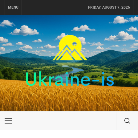
Skip
MENU
FRIDAY, AUGUST 7, 2026
to
content
UKRAINE-IS
ПУТЕШЕСТВИЕ ПО УКРАИНЕ
Primary
Menu