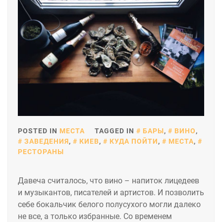
POSTED IN
МЕСТА
TAGGED IN
БАРЫ
,
ВИНО
,
ЗАВЕДЕНИЯ
,
КИЕВ
,
КУДА ПОЙТИ
,
МЕСТА
,
РЕСТОРАНЫ
Давеча считалось, что вино – напиток лицедеев
и музыкантов, писателей и артистов. И позволить
себе бокальчик белого полусухого могли далеко
не все, а только избранные. Со временем