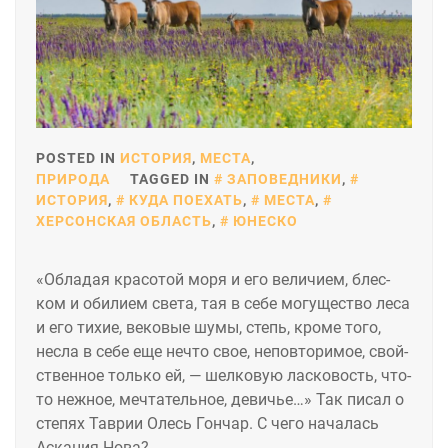
POSTED IN
ИСТОРИЯ
,
МЕСТА
,
ПРИРОДА
TAGGED IN
ЗАПОВЕДНИКИ
,
ИСТОРИЯ
,
КУДА ПОЕХАТЬ
,
МЕСТА
,
ХЕРСОНСКАЯ ОБЛАСТЬ
,
ЮНЕСКО
«Об­ла­дая кра­сотой мо­ря и его ве­личи­ем, блес­
ком и оби­ли­ем све­та, тая в се­бе мо­гущес­тво ле­са
и его ти­хие, ве­ковые шу­мы, степь, кро­ме то­го,
нес­ла в се­бе еще неч­то свое, не­пов­то­римое, свой­
ствен­ное толь­ко ей, — шел­ко­вую лас­ко­вость, что-
то неж­ное, меч­та­тель­ное, де­вичье…» Так писал о
степях Таврии Олесь Гончар. С чего началась
Аскания-Нова?