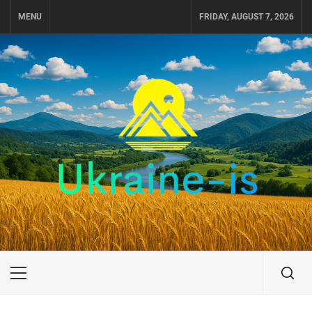
Skip
MENU
FRIDAY, AUGUST 7, 2026
to
content
UKRAINE-IS
ПУТЕШЕСТВИЕ ПО УКРАИНЕ
Primary
Menu