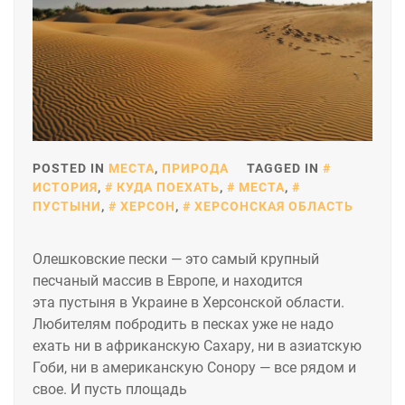
POSTED IN
МЕСТА
,
ПРИРОДА
TAGGED IN
ИСТОРИЯ
,
КУДА ПОЕХАТЬ
,
МЕСТА
,
ПУСТЫНИ
,
ХЕРСОН
,
ХЕРСОНСКАЯ ОБЛАСТЬ
Олешковские пески — это самый крупный
песчаный массив в Европе, и находится
эта пустыня в Украине в Херсонской области.
Любителям побродить в песках уже не надо
ехать ни в африканскую Сахару, ни в азиатскую
Гоби, ни в американскую Сонору — все рядом и
свое. И пусть площадь