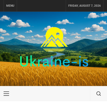
Skip
MENU
FRIDAY, AUGUST 7, 2026
to
content
UKRAINE-IS
ПУТЕШЕСТВИЕ ПО УКРАИНЕ
Primary
Menu