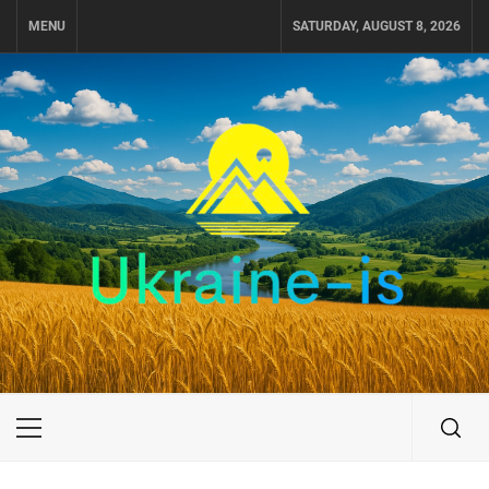
Skip
MENU
SATURDAY, AUGUST 8, 2026
to
content
UKRAINE-IS
ПУТЕШЕСТВИЕ ПО УКРАИНЕ
Primary
Menu