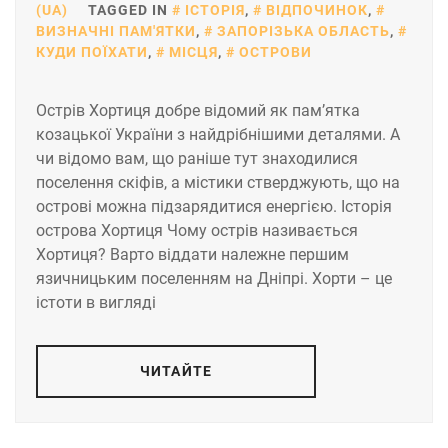
(UA)
TAGGED IN
ІСТОРІЯ
,
ВІДПОЧИНОК
,
ВИЗНАЧНІ ПАМ'ЯТКИ
,
ЗАПОРІЗЬКА ОБЛАСТЬ
,
КУДИ ПОЇХАТИ
,
МІСЦЯ
,
ОСТРОВИ
Острів Хортиця добре відомий як пам’ятка
козацької України з найдрібнішими деталями. А
чи відомо вам, що раніше тут знаходилися
поселення скіфів, а містики стверджують, що на
острові можна підзарядитися енергією. Історія
острова Хортиця Чому острів називається
Хортиця? Варто віддати належне першим
язичницьким поселенням на Дніпрі. Хорти – це
істоти в вигляді
ЧИТАЙТЕ