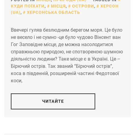
КУДИ ПОЇХАТИ
,
МІСЦЯ
,
ОСТРОВИ
,
ХЕРСОН
(UA)
,
ХЕРСОНСЬКА ОБЛАСТЬ
Ввечері гуляв безлюдним берегом моря. Це було
не весело і не сумно -це було чудово Вінсент ван
Гог Заповідне місце, де можна насолодитися
справжньою природою, не спотвореною шумною
діяльністю людини? Таке місце є в Україні. Це –
Бірючий острів. Так званий “Бірючий острів”,
коса в південній, розширеній частині Федотової
коси,
ЧИТАЙТЕ