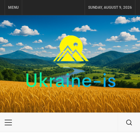
Skip
MENU
SUNDAY, AUGUST 9, 2026
to
content
UKRAINE-IS
ПОДОРОЖI ПО УКРАЇНІ
Primary
Menu