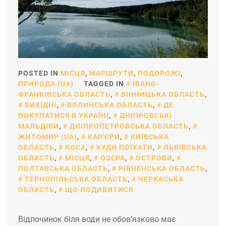
POSTED IN
МІСЦЯ
,
МАРШРУТИ
,
ПОДОРОЖІ
,
ПРИРОДА (UA)
TAGGED IN
ІВАНО-
ФРАНКІВСЬКА ОБЛАСТЬ
,
ВІННИЦЬКА ОБЛАСТЬ
,
ВИХІДНІ
,
ВОЛИНСЬКА ОБЛАСТЬ
,
ДЕ
ПОКУПАТИСЯ В УКРАЇНІ
,
ДНІПРОВСЬКІ
МАЛЬДІВИ
,
ДНІПРОПЕТРОВСЬКА ОБЛАСТЬ
,
ЖИТОМИР (UA)
,
КАР'ЄРИ
,
КИЇВСЬКА
ОБЛАСТЬ
,
КОСА
,
КУДИ ПОЇХАТИ
,
ЛЬВІВСЬКА
ОБЛАСТЬ
,
МІСЦЯ
,
ОЗЕРА
,
ОСТРОВИ
,
ПОЛТАВСЬКА ОБЛАСТЬ
,
РІВНЕНСЬКА ОБЛАСТЬ
,
ТЕРНОПІЛЬСЬКА ОБЛАСТЬ
,
ЧЕРКАСЬКА
ОБЛАСТЬ
,
ЩО ПОДИВИТИСЯ
Відпочинок біля води не обов’язково має