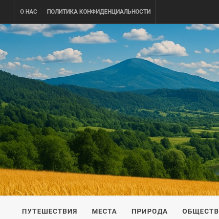
Skip
О НАС
ПОЛИТИКА КОНФИДЕНЦИАЛЬНОСТИ
to
content
UKRAINE-
ПУТЕШЕСТВИЕ ПО УКРАИНЕ
ПУТЕШЕСТВИЯ
МЕСТА
ПРИРОДА
ОБЩЕСТ