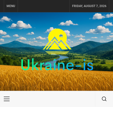
Skip
MENU
FRIDAY, AUGUST 7, 2026
to
content
UKRAINE-IS
ПУТЕШЕСТВИЕ ПО УКРАИНЕ
Primary
Menu