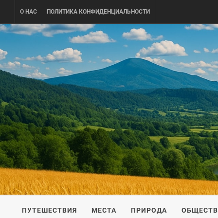
Skip
О НАС
ПОЛИТИКА КОНФИДЕНЦИАЛЬНОСТИ
to
content
UKRAINE-
ПУТЕШЕСТВИЕ ПО УКРАИНЕ
ПУТЕШЕСТВИЯ
МЕСТА
ПРИРОДА
ОБЩЕСТ