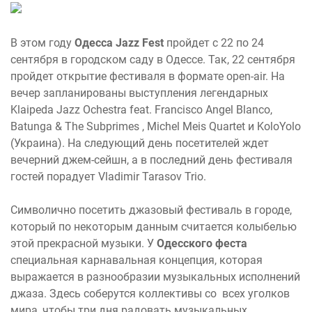
В этом году
Одесса
Jazz
Fest
пройдет с 22 по 24
сентября в городском саду в Одессе. Так, 22 сентября
пройдет открытие фестиваля в формате open-air. На
вечер запланированы выступления легендарных
Klaipeda Jazz Ochestra feat. Francisco Angel Blanco,
Batunga & The Subprimes , Michel Meis Quartet и KoloYolo
(Украина). На следующий день посетителей ждет
вечерний джем-сейшн, а в последний день фестиваля
гостей порадует Vladimir Tarasov Trio.
Символично посетить джазовый фестиваль в городе,
который по некоторым данным считается колыбелью
этой прекрасной музыки. У
Одесского феста
специальная карнавальная концепция, которая
выражается в разнообразии музыкальных исполнений
джаза. Здесь соберутся коллективы со всех уголков
мира, чтобы три дня радовать музыкальных