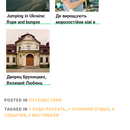
Jumping in Ukraine:
Де вирощують
Rope and bungee
морозостійке ківі в
jumping
Україні
Дворец Бруницких,
Великий Любень
POSTED IN
ПУТЕШЕСТВИЯ
TAGGED IN
КУДА ПОЕХАТЬ
,
ОСЕННИЙ ОТДЫХ
,
СОБЫТИЯ
,
ФЕСТИВАЛИ