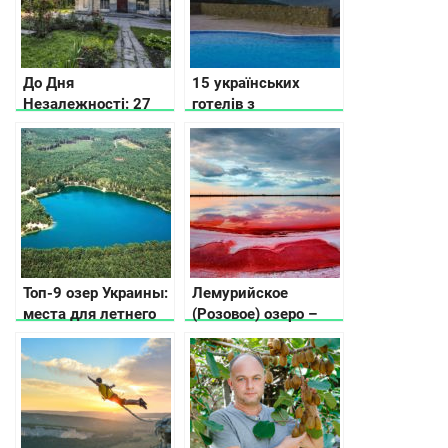
До Дня
15 українських
Незалежності: 27
готелів з
маловідомих перлин
приголомшливим
України
виглядом з вікна
Топ-9 озер Украины:
Лемурийское
места для летнего
(Розовое) озеро –
отдыха у воды
мифы и реальность!