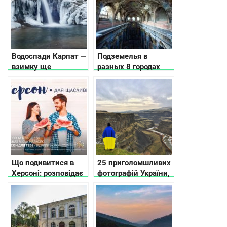
Водоспади Карпат —
Подземелья в
взимку ще
разных 8 городах
красивіше
Украины: где искать
новые впечатления
Що подивитися в
25 приголомшливих
Херсоні: розповідає
фотографій України,
місцевий!
знятих
подорожуючим
американцем