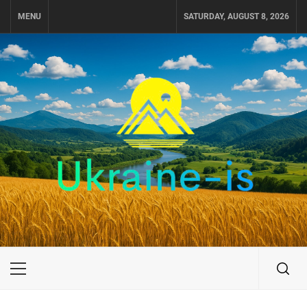
Skip
MENU
SATURDAY, AUGUST 8, 2026
to
content
UKRAINE-IS
ПУТЕШЕСТВИЕ ПО УКРАИНЕ
Primary
Menu