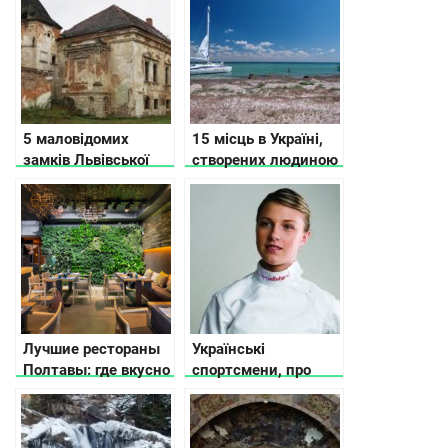
5 маловідомих
15 місць в Україні,
замків Львівської
створених людиною
області, про які вам
та природою, які вам
не розповість гід
точно сподобаються
Лучшие рестораны
Українські
Полтавы: где вкусно
спортсмени, про
поесть
яких говорить весь
світ