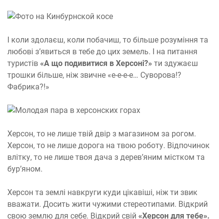
І коли здолаєш, коли побачиш, то більше розуміння та
любові з’явиться в тебе до цих земель. І на питання
туристів
«А що подивитися в Херсоні?»
ти здужаєш
трошки більше, ніж звичне «е-е-е-е… Суворова!?
Фабрика?!»
Херсон, то не лише твій двір з магазином за рогом.
Херсон, то не лише дорога на твою роботу. Відпочинок
влітку, то не лише твоя дача з дерев’яним містком та
бур’яном.
Херсон та землі навкруги куди цікавіші, ніж ти звик
вважати. Досить жити чужими стереотипами. Відкрий
свою землю для себе. Відкрий свій
«Херсон для тебе».