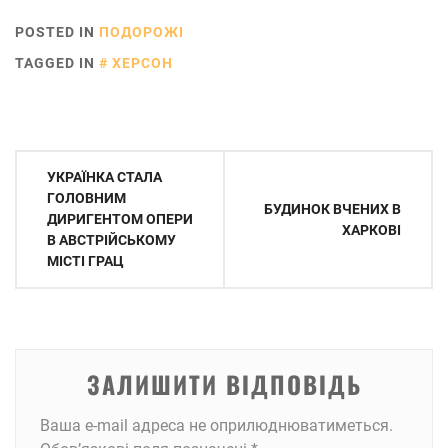
області: що
POSTED IN
ПОДОРОЖІ
подивитися, куди
поїхати
TAGGED IN
ХЕРСОН
Навігація
УКРАЇНКА СТАЛА
записів
ГОЛОВНИМ
БУДИНОК ВЧЕНИХ В
ДИРИГЕНТОМ ОПЕРИ
ХАРКОВІ
В АВСТРІЙСЬКОМУ
МІСТІ ГРАЦ
ЗАЛИШИТИ ВІДПОВІДЬ
Ваша e-mail адреса не оприлюднюватиметься.