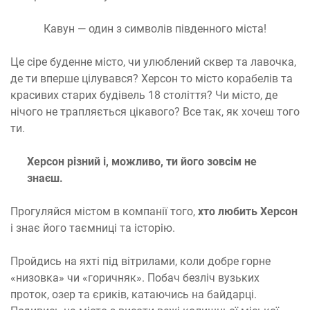
Кавун — один з символів південного міста!
Це сіре буденне місто, чи улюблений сквер та лавочка,
де ти вперше цілувався? Херсон то місто корабелів та
красивих старих будівель 18 століття? Чи місто, де
нічого не трапляється цікавого? Все так, як хочеш того
ти.
Херсон різний і, можливо, ти його зовсім не
знаєш.
Прогуляйся містом в компанії того,
хто любить Херсон
і знає його таємниці та історію.
Пройдись на яхті під вітрилами, коли добре горне
«низовка» чи «горичняк». Побач безліч вузьких
проток, озер та єриків, катаючись на байдарці.