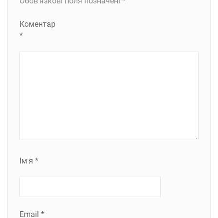
Обов’язкові поля позначені
*
Коментар
*
Ім'я
*
Email
*