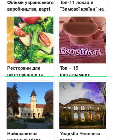
Фільми українського
Топ-11 локацій
виробництва, варті
“Зимової країни” на
вашої уваги
ВДНГ
Ресторани для
Топ – 15
вегетеріанців та
інстаграмних
сироїдів в різних
закладів Львова
містах України
Найкрасивіші
Усадьба Человека-