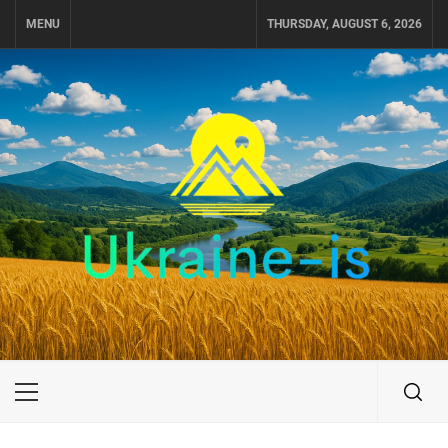
Skip
MENU
THURSDAY, AUGUST 6, 2026
to
content
UKRAINE-IS
ПОДОРОЖI ПО УКРАЇНІ
Primary
Menu