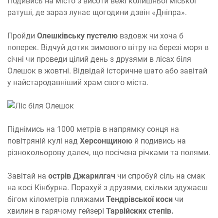
Подивись на місто з висоти вежі колишньої міської
ратуші, де зараз лунає щогодини дзвін «Дніпра».
Пройди
Олешківську пустелю
вздовж чи хоча б
поперек. Відчуй дотик зимового вітру на березі моря в
січні чи проведи цілий день з друзями в лісах біля
Олешок в жовтні. Відвідай історичне шато або завітай
у найстародавніший храм свого міста.
Піднімись на 1000 метрів в напрямку сонця на
повітряній кулі над
Херсонщиною
й подивись на
різнокольорову далеч, що посічена річками та полями.
Завітай на
острів Джарилгач
чи спробуй сіль на смак
на косі Кінбурна. Порахуй з друзями, скільки здужаєш
бігом кілометрів пляжами
Тендрівської коси
чи
хвилин в гарячому гейзері
Тарвійских степів.