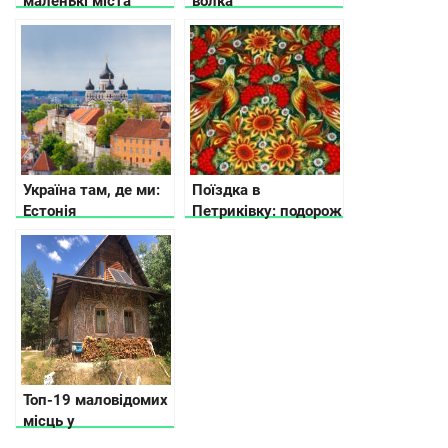
маленькі міста
волка
України
Україна там, де ми:
Поїздка в
Естонія
Петриківку: подорож
в найбарвистіше
село України
Топ-19 маловідомих
місць у
Житомирській