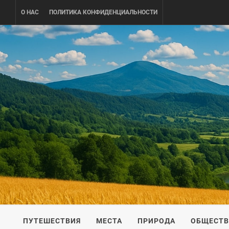
Skip
О НАС
ПОЛИТИКА КОНФИДЕНЦИАЛЬНОСТИ
to
content
UKRAINE-
ПУТЕШЕСТВИЕ ПО УКРАИНЕ
ПУТЕШЕСТВИЯ
МЕСТА
ПРИРОДА
ОБЩЕСТ