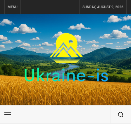
Skip
MENU
SUNDAY, AUGUST 9, 2026
to
content
UKRAINE-IS
ПОДОРОЖI ПО УКРАЇНІ
Primary
Menu