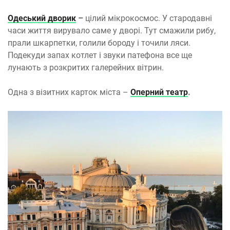
Одеський дворик
–
цілий мікрокосмос. У стародавні
часи життя вирувало саме у дворі. Тут смажили рибу,
прали шкарпетки, голили бороду і точили ляси.
Подекуди запах котлет і звуки патефона все ще
лунають з розкритих галерейних вітрин.
Одна з візитних карток міста –
Оперний театр
.