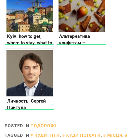
поїхати
Kyiv: how to get,
Альтернатива
where to stay, what to
конфетам –
see
натуральная эко
пастила
Личность: Сергей
Притула
POSTED IN
ПОДОРОЖІ
TAGGED IN
КУДИ ПІТИ
,
КУДИ ПОЇХАТИ
,
МІСЦЯ
,