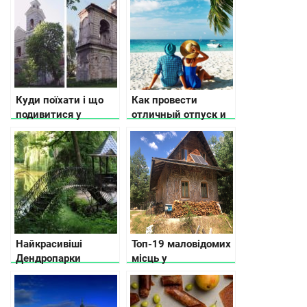
Куди поїхати і що
Как провести
подивитися у
отличный отпуск и
Волинській області
не тратить больших
денег
Найкрасивіші
Топ-19 маловідомих
Дендропарки
місць у
України
Житомирській
області: що
подивитися, куди