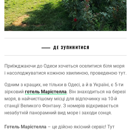
ДЕ ЗУПИНИТИСЯ
Приїжджаючи до Одеси хочеться оселитися біля моря
і насолоджуватися кожною хвилиною, проведеною тут.
Одним з кращих, не тільки в Одесі, а й в Україні, є 5-ти
зірковий
готель Марістелла
. Він знаходиться на березі
моря, в найчистішому місці для відпочинку на 10-й
станції Великого Фонтану. З номерів відкривається
незабутній панорамний вид море і заходи сонця.
Готель Марістелла
– це дійсно якісний сервіс! Тут