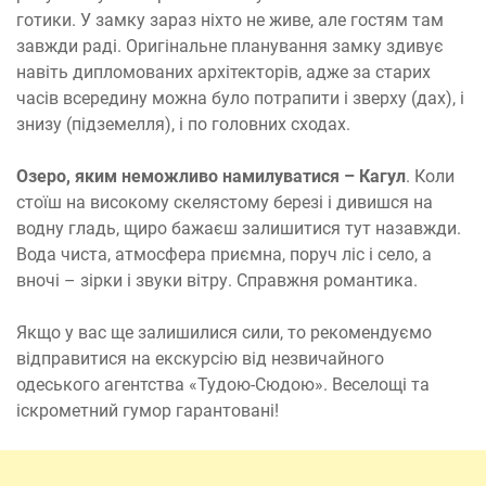
готики. У замку зараз ніхто не живе, але гостям там
завжди раді. Оригінальне планування замку здивує
навіть дипломованих архітекторів, адже за старих
часів всередину можна було потрапити і зверху (дах), і
знизу (підземелля), і по головних сходах.
Озеро, яким неможливо намилуватися – Кагул
. Коли
стоїш на високому скелястому березі і дивишся на
водну гладь, щиро бажаєш залишитися тут назавжди.
Вода чиста, атмосфера приємна, поруч ліс і село, а
вночі – зірки і звуки вітру. Справжня романтика.
Якщо у вас ще залишилися сили, то рекомендуємо
відправитися на екскурсію від незвичайного
одеського агентства «Тудою-Сюдою». Веселощі та
іскрометний гумор гарантовані!