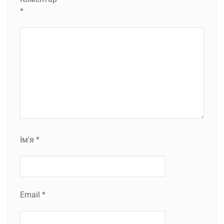
*
Ім'я
*
Email
*