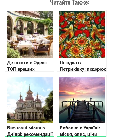
Читайте Также:
Де поїсти в Одесі:
Поїздка в
ТОП кращих
Петриківку: подорож
закладів південної
в найбарвистіше
Пальміри
село України
Визначні місця в
Рибалка в Україні:
Дніпрі: рекомендації
місця, опис, ціни