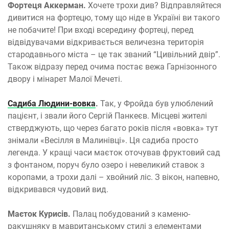
Фортеця Аккерман.
Хочете трохи див? Відправляйтеся
дивитися на фортецю, тому що ніде в Україні ви такого
не побачите! При вході всередину фортеці, перед
відвідувачами відкривається величезна територія
стародавнього міста – це так званий “Цивільний двір”.
Також відразу перед очима постає вежа Гарнізонного
двору і мінарет Малої Мечеті.
Садиба Людини-вовка
.
Так, у Фройда був улюблений
пацієнт, і звали його Сергій Панкеєв. Місцеві жителі
стверджують, що через багато років після «вовка» тут
знімали «Весілля в Малинівці». Ця садиба просто
легенда. У кращі часи маєток оточував фруктовий сад
з фонтаном, поруч було озеро і невеликий ставок з
коропами, а трохи далі – хвойний ліс. З вікон, напевно,
відкривався чудовий вид.
Маєток Курисів.
Палац побудований з каменю-
ракушняку в мавританському стилі з елементами