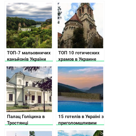
що подивитися від
місцевих жителів
ТОП-7 мальовничих
ТОП 10 готических
каньйонів України
храмов в Украине
(фото)
Палац Голіцина в
15 готелів в Україні з
Тростянці
приголомшливим
краєвидом з вікна