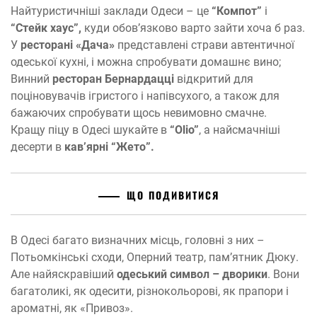
Найтуристичніші заклади Одеси – це
“Компот”
і
“Стейк хаус”,
куди обов’язково варто зайти хоча б раз.
У
ресторані «Дача»
представлені страви автентичної
одеської кухні, і можна спробувати домашнє вино;
Винний
ресторан Бернардацці
відкритий для
поціновувачів ігристого і напівсухого, а також для
бажаючих спробувати щось невимовно смачне.
Кращу піцу в Одесі шукайте в
“Olio”
, а найсмачніші
десерти в
кав’ярні “Жето”.
ЩО ПОДИВИТИСЯ
В Одесі багато визначних місць, головні з них –
Потьомкінські сходи, Оперний театр, пам’ятник Дюку.
Але найяскравіший
одеський символ – дворики
. Вони
багатоликі, як одесити, різнокольорові, як прапори і
ароматні, як «Привоз».