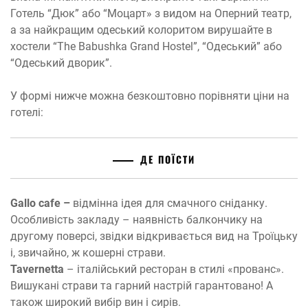
Готель “Дюк” або “Моцарт» з видом на Оперний театр,
а за найкращим одеський колоритом вирушайте в
хостели “The Babushka Grand Hostel”, “Одеський” або
“Одеський дворик”.
У формі нижче можна безкоштовно порівняти ціни на
готелі:
ДЕ ПОЇСТИ
Gallo cafe –
відмінна ідея для смачного сніданку.
Особливість закладу – наявність балкончику на
другому поверсі, звідки відкривається вид на Троїцьку
і, звичайно, ж кошерні страви.
Tavernetta
– італійський ресторан в стилі «прованс».
Вишукані страви та гарний настрій гарантовано! А
також широкий вибір вин і сирів.