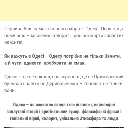
Перлина біля самого чорного моря – Одеса. Перше, що
помічаєш – місцевий колорит і іронічні жарти завзятих
одеситів.
Як кажуть в Одесі – Одесу потрібно не тільки бачити,
а й чути, вдихати, пробувати на смак.
Одеса – це не вокзал, і не аеропорт, це не Приморський
бульвар і навіть не Дерибасівська – точніше, не тільки
вони.
Одеса – це спекотне сонце і ніжні пляжі, неймовірні
заплутані історії і оригінальний гумор, філософські фрази і
геніальні вірші, колорит, унікальна атмосфера та люди