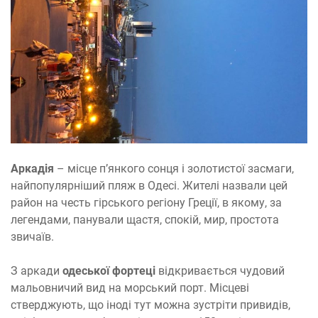
Аркадія
– місце п’янкого сонця і золотистої засмаги,
найпопулярніший пляж в Одесі. Жителі назвали цей
район на честь гірського регіону Греції, в якому, за
легендами, панували щастя, спокій, мир, простота
звичаїв.
З аркади
одеської фортеці
відкривається чудовий
мальовничий вид на морський порт. Місцеві
стверджують, що іноді тут можна зустріти привидів,