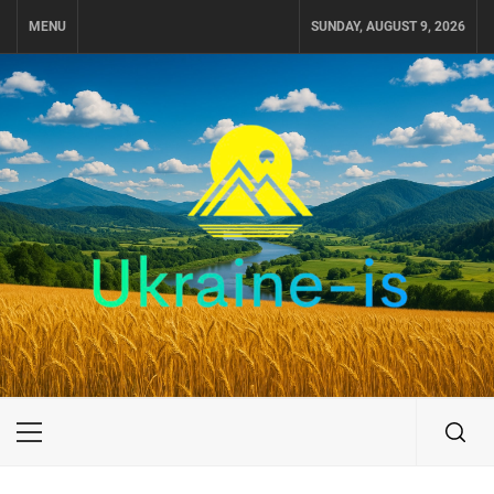
Skip
MENU
SUNDAY, AUGUST 9, 2026
to
content
UKRAINE-IS
ПУТЕШЕСТВИЕ ПО УКРАИНЕ
Primary
Menu