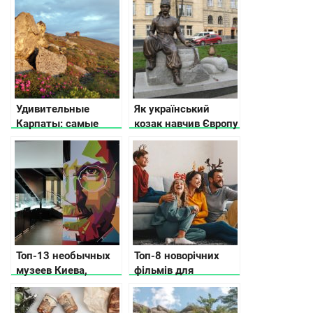
Удивительные
Як український
Карпаты: самые
козак навчив Європу
интересные факты о
пити каву
Западной Украине
Топ-13 необычных
Топ-8 новорічних
музеев Киева,
фільмів для
которые вас удивят
сімейного перегляду