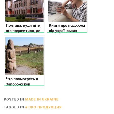
Полтава: куди піти,
Книги про подорожі
що подивитися, де
від українських
зупинитися
письменників
Что посмотреть в
Запорожской
области
POSTED IN
MADE IN UKRAINE
TAGGED IN
ЭКО ПРОДУКЦИЯ