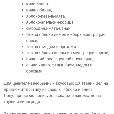
киви-банан,
вишня-банан,
яблоко-ревень-мята,
яблоко-апельсин-корица,
смородина-мята-банан,
тыква-яблоко-лимон-имбирь-мед-грецкие
орехи,
тыква с медом и орехами,
тыква-яблоко-апельсин-мед-грецкие орехи,
вишня-яблоко с цедрой апельсина,
слива-какао, с тимьяном, медом и
орехами.
Для ценителей необычных вкусовых сочетаний Веліна
предложит пастилу из свеклы, яблока и аниса.
Популярностью пользуется сладкое лакомство из
груши и винограда.
Эта
пастила
не содержит ни сахара, ни меда. За счет