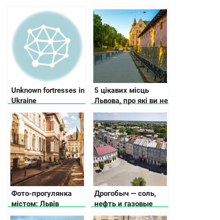
Unknown fortresses in
5 цікавих місць
Ukraine
Львова, про які ви не
дізнаєтесь з
путівників
Фото-прогулянка
Дрогобыч — соль,
містом: Львів
нефть и газовые
фонари