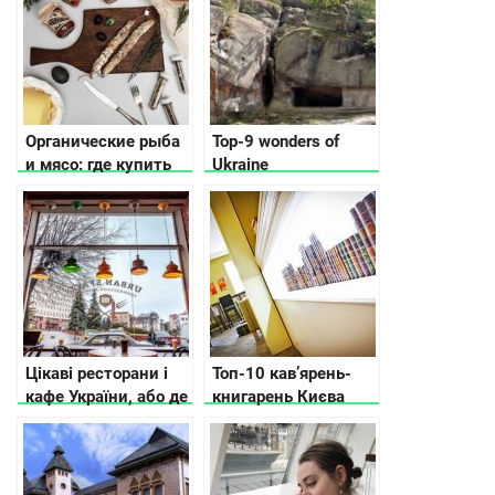
Органические рыба
Top-9 wonders of
и мясо: где купить
Ukraine
эко продукцию
украинского
производства
Цікаві ресторани і
Топ-10 кав’ярень-
кафе України, або де
книгарень Києва
підзарядитися
позитивом