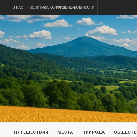
Skip
О НАС
ПОЛИТИКА КОНФИДЕНЦИАЛЬНОСТИ
to
content
UKRAINE-
ПУТЕШЕСТВИЕ ПО УКРАИНЕ
ПУТЕШЕСТВИЯ
МЕСТА
ПРИРОДА
ОБЩЕСТ