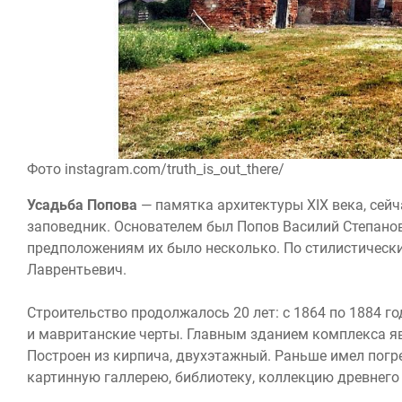
Фото instagram.com/truth_is_out_there/
Усадьба Попова
— памятка архитектуры XIX века, сей
заповедник. Основателем был Попов Василий Степанов
предположениям их было несколько. По стилистическ
Лаврентьевич.
Строительство продолжалось 20 лет: с 1864 по 1884 г
и мавританские черты. Главным зданием комплекса яв
Построен из кирпича, двухэтажный. Раньше имел погре
картинную галлерею, библиотеку, коллекцию древнего