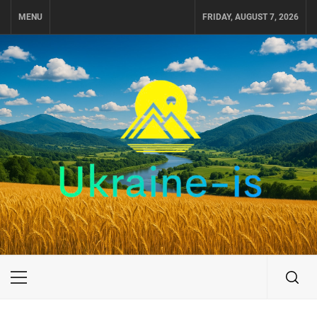
Skip
MENU
FRIDAY, AUGUST 7, 2026
to
content
UKRAINE-IS
ПУТЕШЕСТВИЕ ПО УКРАИНЕ
Primary
Menu