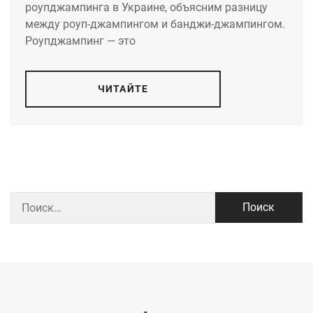
роупджампинга в Украине, объясним разницу
между роуп-джампингом и банджи-джампингом.
Роупджампинг — это
ЧИТАЙТЕ
Найти: