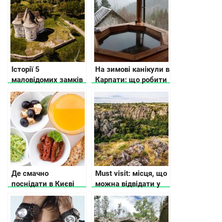
Історії 5
На зимові канікули в
маловідомих замків
Карпати: що робити
Хмельницької
області
Де смачно
Must visit: місця, що
поснідати в Києві
можна відвідати у
Листопаді