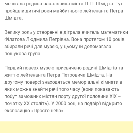
мешкала родина начальника міста П. П. Шмідта. Тут
пройшли дитячі роки майбутнього лейтенанта Петра
Шмідта.
Велику роль у створенні відіграла вчитель математики
Філатова Людмила Петрівна. Вона протягом 10 років
збирали речі для музею, у цьому їй допомагала
пошукова група.
Перший поверх музею присвячено родині Шмідтів та
життю лейтенанта Петра Петровича Шмідта. На
другому поверсі знаходяться меморіальні кімнати в
яких можна знайти речі того часу (вони показають
побут заможних містян порту другої половини XIX –
початку XX століть). У 2000 році на подвір’ї відкрито
експозицію «Просто неба».