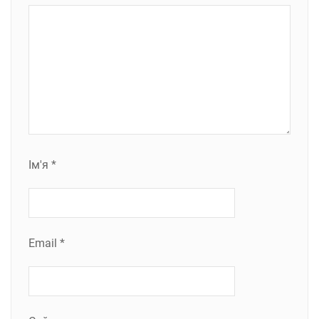
Ім'я
*
Email
*