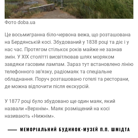
Фото doba.ua
Це восьмигранна біло-червона вежа, що розташована
на Бердянській косі. Збудований у 1838 році та діє і у
нас час. Протягом стількох років майже не зазнав
змін. У XIX столітті висвітлював шлях моряком
завдяки гасовим лампам. Зараз тут встановлено лінію
телефонного зв’язку, радіомаяк та спеціальне
обладнання. Поруч розташовано готелі та ресторани,
де можна відпочити після екскурсій.
У 1877 році було збудовано ще один маяк, який
назвали «Верхнім». Маяк розміщений на косі
називають «Нижнім».
МЕМОРІАЛЬНИЙ БУДИНОК-МУЗЕЙ П.П. ШМІДТА