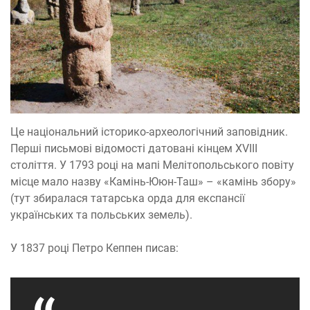
Це національний історико-археологічний заповідник.
Перші письмові відомості датовані кінцем XVIII
століття. У 1793 році на мапі Мелітопольського повіту
місце мало назву «Камінь-Ююн-Таш» – «камінь збору»
(тут збиралася татарська орда для експансії
українських та польських земель).
У 1837 році Петро Кеппен писав: