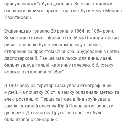
припущеннями їх було декілька. За стилістичними
ознаками одним із архітекторів міг бути Бенуа Микола
Леонтійович.
Будівництво тривало 20 років: з 1864 по 1884 роки.
Замок має готичні, північно-італійські і мавританські
риси. Головною будівлею комплексу є замок,
створений за проектом Стюнкла. Збудований з цегли,
двоповерховий. Раніше мав льохи для вина, лазні,
бальну залу, вітальні, картинну галерею, бібліотеку,
колекцію старовинної зброї.
З 1907 року на території заснували етнографічний
музей. На початку 20 ст. в замку обладнали метео- та
електростанцію. Перша світова війна зруйнувала
замок, останній власник Юрій Попов встиг вивезти
цінні речі. До початку Другої світової тут було
облаштовано свинарник.