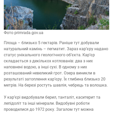
Фото primrada.gov.ua
Площа – близько 5 гектарів. Раніше тут добували
натуральний камінь – пегматит. Зараз кар’єру надано
статус унікального геологічного об’єкта. Кар’єр
складається з декількох котлованів: два з них
наповнені водою, а інші сухі. В одному з них
розташований невеликий грот. Озера виникли в
результаті затоплення кар’єру. Їх глибина близько 20
метрів. На березі ростуть шавлія, чебрець та волошка.
У кар’єрі видобували берил, танталіт, каситерит та
лепідоліт та інші мінерали. Видобувні роботи
проводилися до 1972 року. Загалом тут можна