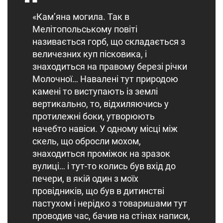
«Кам’яна могила. Так в
Мелітопольському повіті
називається горб, що складається з
величезних куп пісковика, і
знаходиться на правому березі річки
Молочної… Навалені тут природою
камені то виступають із землі
вертикально, то, відхиляючись у
протилежні боки, утворюють
начебто навіси. У одному місці між
скель, що обросли мохом,
знаходиться проміжок на зразок
вулиці… і тут-то колись був вхід до
печери, в якій один з моїх
провідників, що був в дитинстві
пастухом і нерідко з товаришами тут
проводив час, бачив на стінах написи,