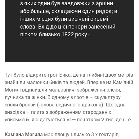
з яких один був завдовжки з аршин
або більше, складаючи один рядок; в
інших місцях були висічені окремі
слова. Вхід до цієї печери занесений
піском близько 1822 року».
Тут було відкрито грот Бика, де на глибині двох метрів
знайшли малюнки биків та людей. Вперше на Кам’яній
Могилі віднайшли мальовничі зображення оленя,
лучника та жінки. В одному з гротів – скульптуру
епохи бронзи (голова ведичного дракона). Ще одна
знахідка – плита з зображенням стародавніх
«письмен», які датуються VI — початком V тис. до н. е.
Кам’яна Могила
має площу близько 3-х гектарів,