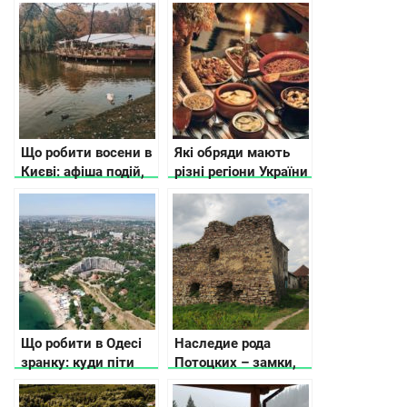
Що робити восени в
Які обряди мають
Києві: афіша подій,
різні регіони України
ідеї і рекомендації
на Різдво
Що робити в Одесі
Наследие рода
зранку: куди піти
Потоцких – замки,
поїсти і де погуляти
крепости, усадьбы