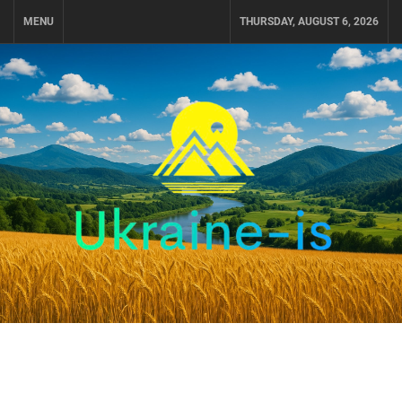
Skip
MENU
THURSDAY, AUGUST 6, 2026
to
content
UKRAINE-IS
ПОДОРОЖI ПО УКРАЇНІ