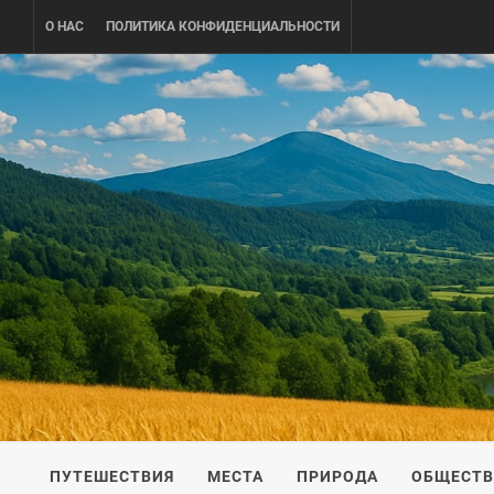
Skip
О НАС
ПОЛИТИКА КОНФИДЕНЦИАЛЬНОСТИ
to
content
UKRAINE-
ПУТЕШЕСТВИЕ ПО УКРАИНЕ
ПУТЕШЕСТВИЯ
МЕСТА
ПРИРОДА
ОБЩЕСТ