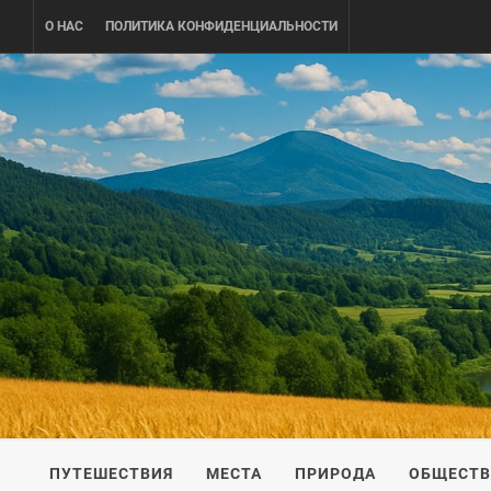
Skip
О НАС
ПОЛИТИКА КОНФИДЕНЦИАЛЬНОСТИ
to
content
UKRAINE-
ПУТЕШЕСТВИЕ ПО УКРАИНЕ
ПУТЕШЕСТВИЯ
МЕСТА
ПРИРОДА
ОБЩЕСТ