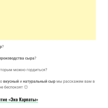
р
?
производства сыра
?
которым можно гордиться?
но
вкусный
и
натуральный сыр
мы расскажем вам в
не беспокоят 🙂
тие «Эко Карпаты»