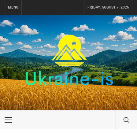
Skip
MENU
FRIDAY, AUGUST 7, 2026
to
content
UKRAINE-IS
ПУТЕШЕСТВИЕ ПО УКРАИНЕ
Primary
Menu