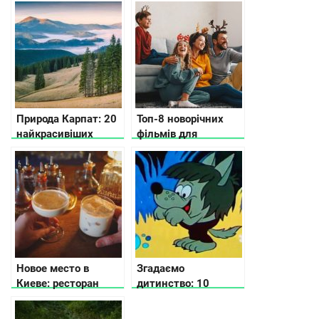
Природа Карпат: 20
Топ-8 новорічних
найкрасивіших
фільмів для
місць українських
сімейного перегляду
Карпат, щоб
відвідати цього року
Новое место в
Згадаємо
Киеве: ресторан
дитинство: 10
Podil East India
україномовних
Company
мультфільмів, які