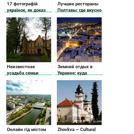
17 фотографій
Лучшие рестораны
українок, як доказ
Полтавы: где вкусно
найкрасивішої нації
поесть
світу
Неизвестная
Зимний отдых в
усадьба семьи
Украине: куда
Терещенко в
поехать в январе
Житомирской
области
Онлайн гід містом
Zhovkva — Cultural