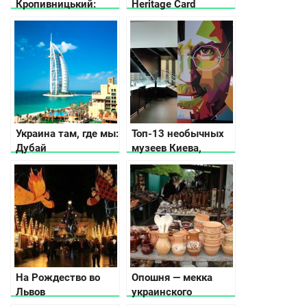
Кропивницький:
Heritage Card
куди піти та що
подивитися
Украина там, где мы:
Топ-13 необычных
Дубай
музеев Киева,
которые вас удивят
На Рождество во
Опошня — мекка
Львов
украинского
гончарства