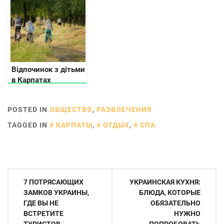
були зняті на студії
Київнаукфільм
Відпочинок з дітьми
в Карпатах
POSTED IN
ОБЩЕСТВО
,
РАЗВЛЕЧЕНИЯ
TAGGED IN
КАРПАТЫ
,
ОТДЫХ
,
СПА
Навигация
7 ПОТРЯСАЮЩИХ
УКРАИНСКАЯ КУХНЯ:
по
ЗАМКОВ УКРАИНЫ,
БЛЮДА, КОТОРЫЕ
ГДЕ ВЫ НЕ
ОБЯЗАТЕЛЬНО
записям
ВСТРЕТИТЕ
НУЖНО
ТУРИСТОВ
ПОПРОБОВАТЬ