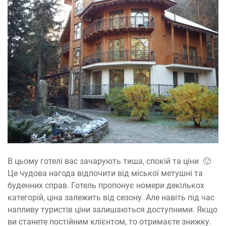
В цьому готелі вас зачарують тиша, спокій та ціни 🙂
Це чудова нагода відпочити від міської метушні та
буденних справ. Готель пропонує номери декількох
категорій, ціна залежить від сезону. Але навіть під час
напливу туристів ціни залишаються доступними. Якщо
ви станете постійним клієнтом, то отримаєте знижку.