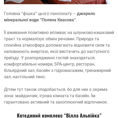
Головна “фішка” цього пансіонату –
джерело
мінеральної води “Поляна Квасова”
.
Її вживання позитивно впливає на шлунково-кишковий
тракт та нормалізує обмін речовин. Природа та
спокійна атмосфера допомагають відновити сили та
наповнюють енергією, якої вистачить до наступного
приїзду. У розпорядженні гостей знаходяться:
комфортабельні номери, SPA-центр, ресторан,
більярдний зал, басейн з гідромасажем, тренажерний
зал, настільний теніс.
Дітям тут також сподобається, бо для них є окрема
зона: майданчик, ігрова кімната та басейн. Їм
гарантовано активний та захоплюючий відпочинок.
Котеджний комплекс “Вілла Альпійка”