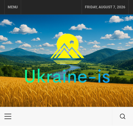
Skip
MENU
FRIDAY, AUGUST 7, 2026
to
content
UKRAINE-IS
ПОДОРОЖI ПО УКРАЇНІ
Primary
Menu