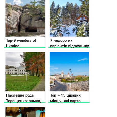
красою
Top-9 wonders of
7 недорогих
Ukraine
варіантів відпочинку
в Карпатах
Наследие рода
Топ – 15 цікавих
Терещенко: замки,
місць , які варто
усадьбы и родовые
відвідати в
поместья
Кам’янець-