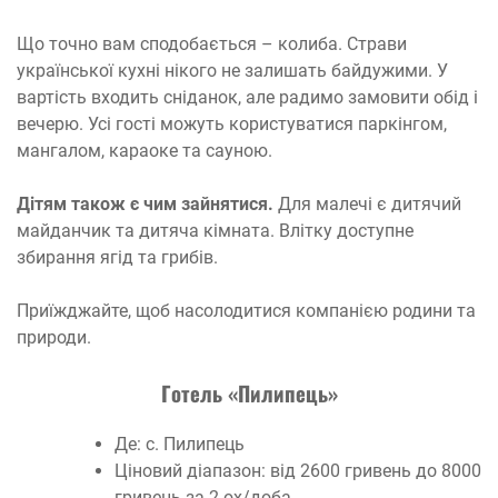
Що точно вам сподобається – колиба. Страви
української кухні нікого не залишать байдужими. У
вартість входить сніданок, але радимо замовити обід і
вечерю. Усі гості можуть користуватися паркінгом,
мангалом, караоке та сауною.
Дітям також є чим зайнятися.
Для малечі є дитячий
майданчик та дитяча кімната. Влітку доступне
збирання ягід та грибів.
Приїжджайте, щоб насолодитися компанією родини та
природи.
Готель «Пилипець»
Де: с. Пилипець
Ціновий діапазон: від 2600 гривень до 8000
гривень за 2-ох/доба.