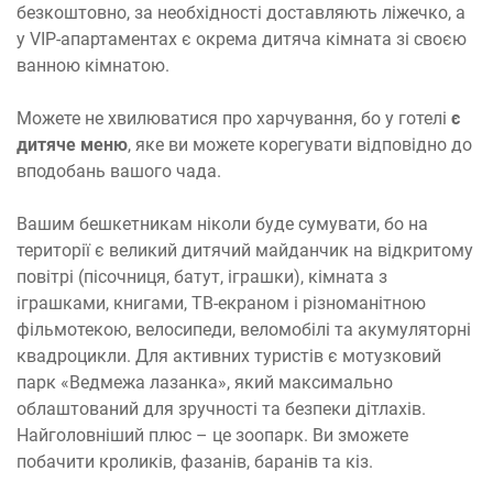
безкоштовно, за необхідності доставляють ліжечко, а
у VIP-апартаментах є окрема дитяча кімната зі своєю
ванною кімнатою.
Можете не хвилюватися про харчування, бо у готелі
є
дитяче меню
, яке ви можете корегувати відповідно до
вподобань вашого чада.
Вашим бешкетникам ніколи буде сумувати, бо на
території є великий дитячий майданчик на відкритому
повітрі (пісочниця, батут, іграшки), кімната з
іграшками, книгами, ТВ-екраном і різноманітною
фільмотекою, велосипеди, веломобілі та акумуляторні
квадроцикли. Для активних туристів є мотузковий
парк «Ведмежа лазанка», який максимально
облаштований для зручності та безпеки дітлахів.
Найголовніший плюс – це зоопарк. Ви зможете
побачити кроликів, фазанів, баранів та кіз.