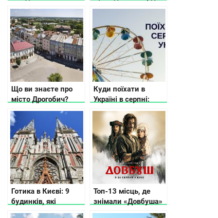
королевски в
зупинитися
Украине
Що ви знаєте про
Куди поїхати в
місто Дрогобич?
Україні в серпні:
афіша подій
Готика в Києві: 9
Топ-13 місць, де
будинків, які
знімали «Довбуша»
дивують своєю