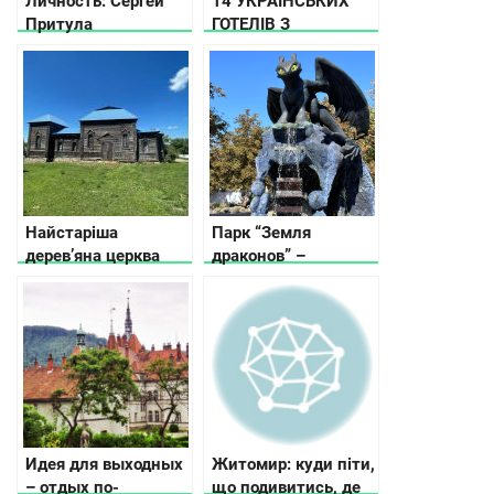
Личность: Сергей
14 УКРАЇНСЬКИХ
Притула
ГОТЕЛІВ З
ДИВОВИЖНИМ
МИНУЛИМ
Найстаріша
Парк “Земля
дерев’яна церква
драконов” –
Кіровоградщини
настоящий рай для
семейного отдыха
Идея для выходных
Житомир: куди піти,
– отдых по-
що подивитись, де