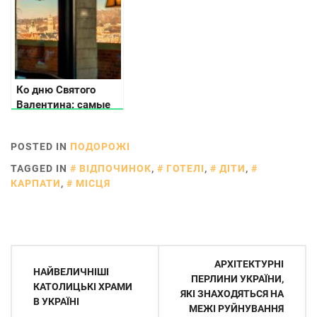
Подільському
Ко дню Святого
Валентина: самые
романтические
места Украины
POSTED IN
ПОДОРОЖІ
TAGGED IN
ВІДПОЧИНОК
,
ГОТЕЛІ
,
ДІТИ
,
КАРПАТИ
,
МІСЦЯ
Навігація
АРХІТЕКТУРНІ
НАЙВЕЛИЧНІШІ
записів
ПЕРЛИНИ УКРАЇНИ,
КАТОЛИЦЬКІ ХРАМИ
ЯКІ ЗНАХОДЯТЬСЯ НА
В УКРАЇНІ
МЕЖІ РУЙНУВАННЯ