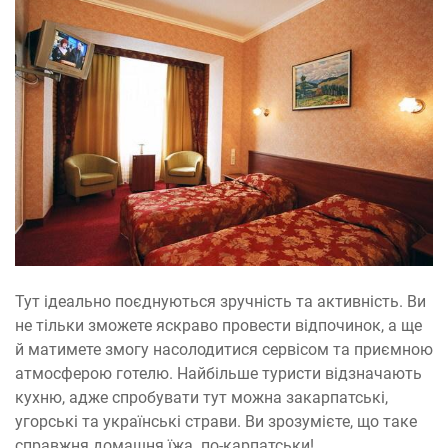
Тут ідеально поєднуються зручність та активність. Ви
не тільки зможете яскраво провести відпочинок, а ще
й матимете змогу насолодитися сервісом та приємною
атмосферою готелю. Найбільше туристи відзначають
кухню, адже спробувати тут можна закарпатські,
угорські та українські страви. Ви зрозумієте, що таке
справжня домашня їжа по-карпатськи!