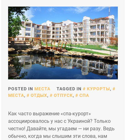
POSTED IN
МЕСТА
TAGGED IN
КУРОРТЫ
,
МЕСТА
,
ОТДЫХ
,
ОТПУСК
,
СПА
Как часто выражение «спа-курорт»
ассоциировалось у нас с Украиной? Только
честно! Давайте, мы угадаем — ни разу. Ведь
обычно, когда мы слышим эти слова, нам