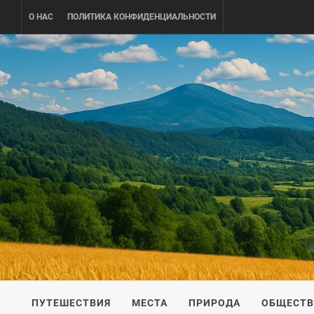
Skip
О НАС
ПОЛИТИКА КОНФИДЕНЦИАЛЬНОСТИ
to
content
UKRAINE-
ПУТЕШЕСТВИЕ ПО УКРАИНЕ
ПУТЕШЕСТВИЯ
МЕСТА
ПРИРОДА
ОБЩЕСТ