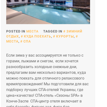
POSTED IN
МЕСТА
TAGGED IN
ЗИМНИЙ
ОТДЫХ
,
КУДА ПОЕХАТЬ
,
КУРОРТЫ
,
МЕСТА
,
СПА
Если зима у вас ассоциируется не только с
горами, лыжами и снегом, если хочется
разнообразить холодные снежные дни,
предлагаем вам несколько вариантов, куда
можно поехать для отличного релаксового
времяпровождения! Мы подготовили для вас
подборку лучших СПА-отелей Украины, где
цена=качество! СПА-отель «Сезоны SPA» в
Конче-Заспе СПА-центр отеля включает в
себя бассейн, фитнес-зал, фито-бар