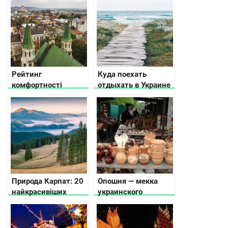
Рейтинг
Куда поехать
комфортності
отдыхать в Украине
українських міст:
летом: море, озера и
хто посів перше
другие места для
місце?
отпуска
Природа Карпат: 20
Опошня — мекка
найкрасивіших
украинского
місць українських
гончарства
Карпат, щоб
відвідати цього року