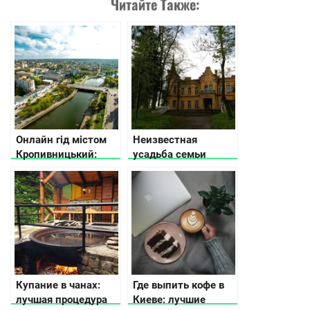
Читайте Также:
Онлайн гід містом
Неизвестная
Кропивницький:
усадьба семьи
куди піти та що
Терещенко в
подивитися
Житомирской
области
Купание в чанах:
Где выпить кофе в
лучшая процедура
Киеве: лучшие