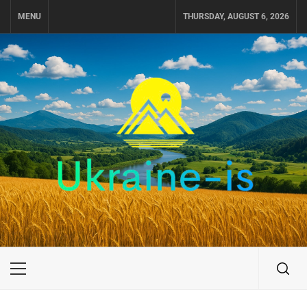
Skip
MENU
THURSDAY, AUGUST 6, 2026
to
content
UKRAINE-IS
ПУТЕШЕСТВИЕ ПО УКРАИНЕ
Primary
Menu