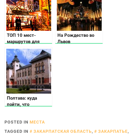
ТОП 10 мест-
На Рождество во
маршрутов для
Львов
корпоративов,
которые вы никогда
не забудете
Полтава: куда
пойти, что
посмотреть, где
остановиться
POSTED IN
МЕСТА
TAGGED IN
ЗАКАРПАТСКАЯ ОБЛАСТЬ
,
ЗАКАРПАТЬЕ
,