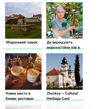
Карпат
кофейни по версии
Instagram и
Fousquare
Збаразький замок
Де вирощують
морозостійке ківі в
Україні
Новое место в
Zhovkva — Cultural
Киеве: ресторан
Heritage Card
Podil East India
Company