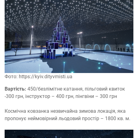
Фото: https://kyiv.dityvmisti.ua
Вартість:
450/безлімітне катання, пільговий квиток
-300 грн, інструктор – 400 грн, пінгвіни – 300 грн
Космічна ковзанка незвичайна зимова локація, яка
пропонує неймовірний льодовий простір – 1800 кв. м.