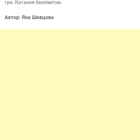
грн. Катання безлімітне.
Автор: Яна Шевцова