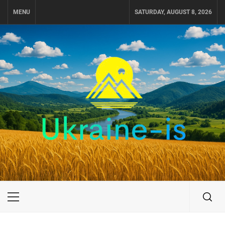
Skip
MENU
SATURDAY, AUGUST 8, 2026
to
content
UKRAINE-IS
ПОДОРОЖI ПО УКРАЇНІ
Primary
Menu