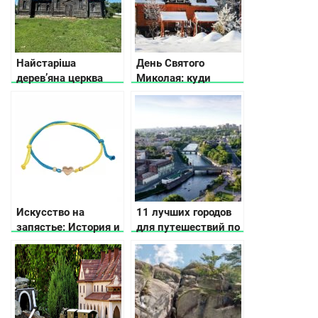
Найстаріша
День Святого
дерев’яна церква
Миколая: куди
Кіровоградщини
поїхати
Искусство на
11 лучших городов
запястье: История и
для путешествий по
значение
Украине по версии
драгоценных
CNN
браслетов