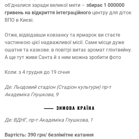
об’дналися заради великої мети –
збирає 1 000000
гривень на відкриття інтеграційного
центру для діток
ВПО в Києві.
Отже, відвідавши ковзанку та ярмарок ви стаєте
частинкою цієї надважливої місії. Саме місце дуже
ошатне та казкове. в повітрі витає аромат глінтвейну.
А ще тут живе Санта й з ним можна зробити фото
Коли: з 4 грудня до 19 січня
Де: Льодовий стадіон (Стадіон культури) пр-т
Академіка Глушкова, 9
ЗИМОВА КРАЇНА
Де: ВДНГ, пр-т Академіка Глушкова, 1
Вартість: 390 грн/ безлімітне катання