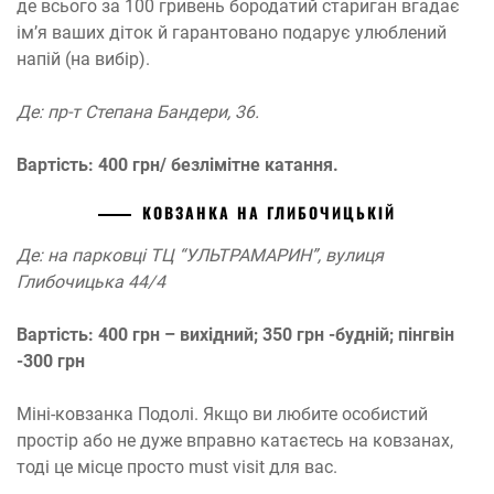
де всього за 100 гривень бородатий стариган вгадає
ім’я ваших діток й гарантовано подарує улюблений
напій (на вибір).
Де: пр-т Степана Бандери, 36.
Вартість: 400 грн/ безлімітне катання.
КОВЗАНКА НА ГЛИБОЧИЦЬКІЙ
Де: на парковці ТЦ “УЛЬТРАМАРИН”, вулиця
Глибочицька 44/4
Вартість: 400 грн – вихідний; 350 грн -будній; пінгвін
-300 грн
Міні-ковзанка Подолі. Якщо ви любите особистий
простір або не дуже вправно катаєтесь на ковзанах,
тоді це місце просто must visit для вас.