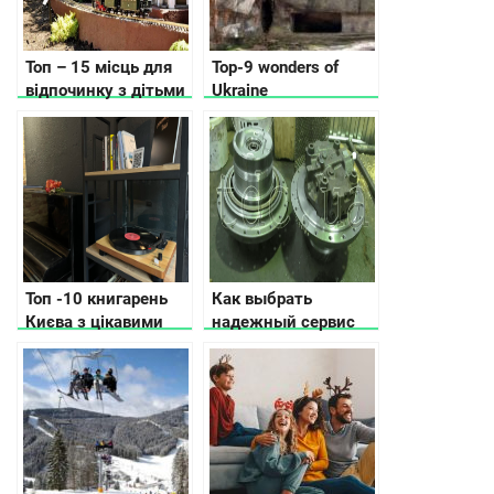
Топ – 15 місць для
Top-9 wonders of
відпочинку з дітьми
Ukraine
в Карпатах, куди
піти, що подивитись
Топ -10 книгарень
Как выбрать
Києва з цікавими
надежный сервис
фішками, які варто
по ремонту
відвідати
гидронасосов