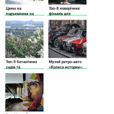
Цены на
Топ-8 новорічних
подъемники на
фільмів для
главных
сімейного перегляду
горнолыжных
курортах Украины
Топ-9 ботанічних
Музей ретро-авто
садів та
«Колеса истории»:
ладшафтних парків
путешествие в
в Києві та поблизу
прошлое
автомобильного
мира