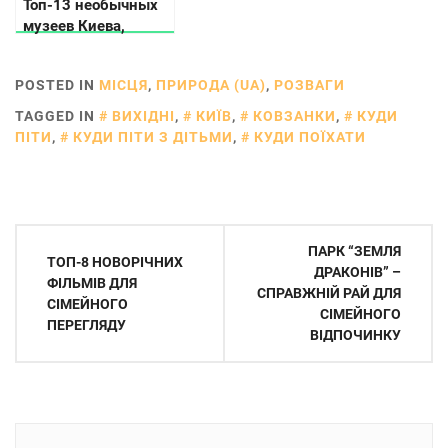
Топ-13 необычных
музеев Киева,
которые вас удивят
POSTED IN
МІСЦЯ
,
ПРИРОДА (UA)
,
РОЗВАГИ
TAGGED IN
ВИХІДНІ
,
КИЇВ
,
КОВЗАНКИ
,
КУДИ
ПІТИ
,
КУДИ ПІТИ З ДІТЬМИ
,
КУДИ ПОЇХАТИ
Навігація
ПАРК “ЗЕМЛЯ
ТОП-8 НОВОРІЧНИХ
записів
ДРАКОНІВ” –
ФІЛЬМІВ ДЛЯ
СПРАВЖНІЙ РАЙ ДЛЯ
СІМЕЙНОГО
СІМЕЙНОГО
ПЕРЕГЛЯДУ
ВІДПОЧИНКУ