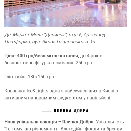
Де: Маркет Молл “Даринок”, вхід 6, Арт-завод
Платформа, вул. Якова Гніздовського, 1а
.
Ціна: 400 грн/безлімітне катання
, до 4 років
безкоштовно фігурка-помічник -250 грн.
Глінтвейн -130/150 грн.
Ковзанка Ice&Lights одна з найсучасніших в Києві з
затишним панорамним фудкортом у павільйоні.
ЯЛИНКА ДОБРА
Нова унікальна локація – Ялинка Добра
. Унікальність
її в тому, що різноманітні благодійні фонди та бренди