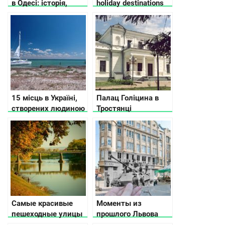
в Одесі: історія,
holiday destinations
легенди, цікаві
with a tent
факти
15 місць в Україні,
Палац Голіцина в
створених людиною
Тростянці
та природою, які вам
точно сподобаються
Самые красивые
Моменты из
пешеходные улицы
прошлого Львова
в разных городах