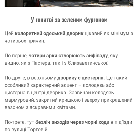
У гонитві за зеленим фургоном
Цей
колоритний одеський дворик
цікавий як мінімум з
чотирьох причин.
По-перше,
чотири арки створюють анфіладу
, яку
видно, як з Пастера, так і з Єлизаветинської.
По-друге, в верхньому
дворику є цистерна.
Це такий
особливий характерний акцент – колодязь або
цистерна в центрі дворика. Зазвичай колодязь
мармуровий, закритий кришкою і зверху прикрашений
вазоном з яскравими квітами.
По-третє, тут
безліч виходів через чорні ходи
в під’їзди
по вулиці Торговій.