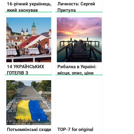
16-річний українець,
Личность: Сергей
який заснував
Притула
стартап на
півмільйона доларів
14 УКРАЇНСЬКИХ
Рибалка в Україні:
ГОТЕЛІВ З
місця, опис, ціни
ДИВОВИЖНИМ
МИНУЛИМ
Потьомкінські сходи
TOP-7 for original