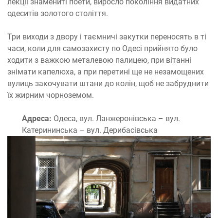
лекції знамениті поети, виросло покоління видатних
одеситів золотого століття.
Три виходи з двору і таємничі закутки переносять в ті
часи, коли для самозахисту по Одесі прийнято було
ходити з важкою металевою палицею, при вітанні
знімати капелюха, а при перетині ще не незамощених
вулиць закочувати штани до колін, щоб не забруднити
їх жирним чорноземом.
Адреса:
Одеса, вул. Ланжеронівська – вул.
Катерининська – вул. Дерибасівська