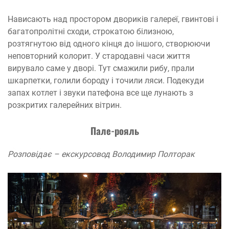
Нависають над простором двориків галереї, гвинтові і
багатопролітні сходи, строкатою білизною,
розтягнутою від одного кінця до іншого, створюючи
неповторний колорит. У стародавні часи життя
вирувало саме у дворі. Тут смажили рибу, прали
шкарпетки, голили бороду і точили ляси. Подекуди
запах котлет і звуки патефона все ще лунають з
розкритих галерейних вітрин.
Пале-рояль
Розповідає – екскурсовод Володимир Полторак