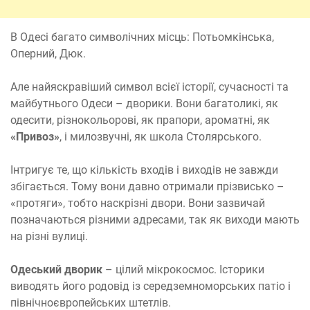
В Одесі багато символічних місць: Потьомкінська,
Оперний, Дюк.
Але найяскравіший символ всієї історії, сучасності та
майбутнього Одеси – дворики. Вони багатоликі, як
одесити, різнокольорові, як прапори, ароматні, як
«Привоз»
, і милозвучні, як школа Столярського.
Інтригує те, що кількість входів і виходів не завжди
збігається. Тому вони давно отримали прізвисько –
«протяги», тобто наскрізні двори. Вони зазвичай
позначаються різними адресами, так як виходи мають
на різні вулиці.
Одеський дворик
– цілий мікрокосмос. Історики
виводять його родовід із середземноморських патіо і
північноєвропейських штетлів.