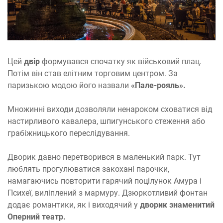
Цей
двір
формувався спочатку як військовий плац.
Потім він став елітним торговим центром. За
паризькою модою його назвали
«Пале-рояль».
Множинні виходи дозволяли ненароком сховатися від
настирливого кавалера, шпигунського стеження або
грабіжницького переслідування.
Дворик давно перетворився в маленький парк. Тут
люблять прогулюватися закохані парочки,
намагаючись повторити гарячий поцілунок Амура і
Психеї, виліплений з мармуру. Дзюркотливий фонтан
додає романтики, як і виходячий у
дворик знаменитий
Оперний театр.