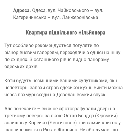
Адреса:
Одеса, вул. Чайковського – вул.
Катерининська – вул. Ланжеронівська
Квартира підпільного мільйонера
Тут особливо рекомендується погуляти по
різнорівневим галереям, переходячи з однієї на іншу
по східцях. З останнього рівня видно панораму
одеських дахів.
Коти будуть незмінними вашими супутниками, як і
неповторні запахи страв одеської кухні. Вийти можна
через похмурі сходи на Деволанівський спуск.
Але почекайте – ви ж не сфотографували двері на
третьому поверсі, за якою Остап Бендер (Юрський)
знайшов у Корейко (Євстигнєєв) той самий квиток у
щасливе життя в Ріо-де-Жанейро. Ну або думав, що