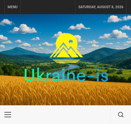
Skip
MENU
SATURDAY, AUGUST 8, 2026
to
content
UKRAINE-IS
ПОДОРОЖI ПО УКРАЇНІ
Primary
Menu