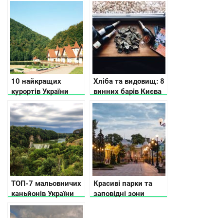
Украины
10 найкращих
Хліба та видовищ: 8
курортів України
винних барів Києва
ТОП-7 мальовничих
Красиві парки та
каньйонів України
заповідні зони
України