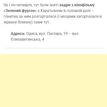
Ну і по-четверте, тут були зняті
кадри з кінофільму
«Зелений фургон»
з Харатьяном в головній ролі –
гонитва за ним розгорталася (і місцями загорталася в
зірвану білизну) саме тут.
Адреса:
Одеса, вул. Пастера, 19 – вул.
Єлизаветинська, 4