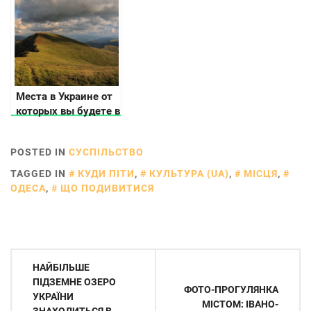
Места в Украине от
которых вы будете в
восторге осенью
POSTED IN
СУСПІЛЬСТВО
TAGGED IN
КУДИ ПІТИ
,
КУЛЬТУРА (UA)
,
МІСЦЯ
,
ОДЕСА
,
ЩО ПОДИВИТИСЯ
Навігація
НАЙБІЛЬШЕ
записів
ПІДЗЕМНЕ ОЗЕРО
ФОТО-ПРОГУЛЯНКА
УКРАЇНИ
МІСТОМ: ІВАНО-