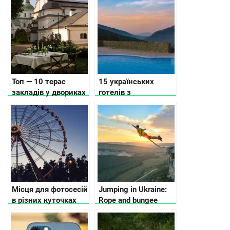
інші локації, де
провести час з
коханими
Топ — 10 терас
15 українських
закладів у двориках
готелів з
Києва
приголомшливим
виглядом з вікна
Місця для фотосесій
Jumping in Ukraine:
в різних куточках
Rope and bungee
України, де має
jumping
сфотографуватись