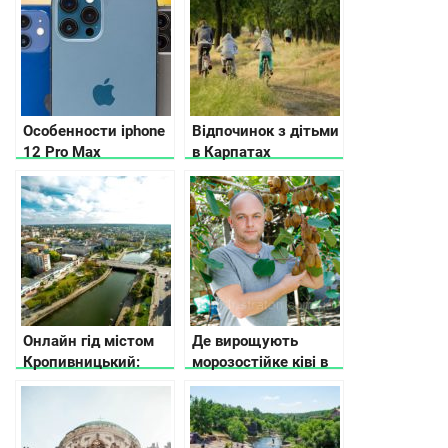
кожен українець
Особенности iphone
Відпочинок з дітьми
12 Pro Max
в Карпатах
Онлайн гід містом
Де вирощують
Кропивницький:
морозостійке ківі в
куди піти та що
Україні
подивитися