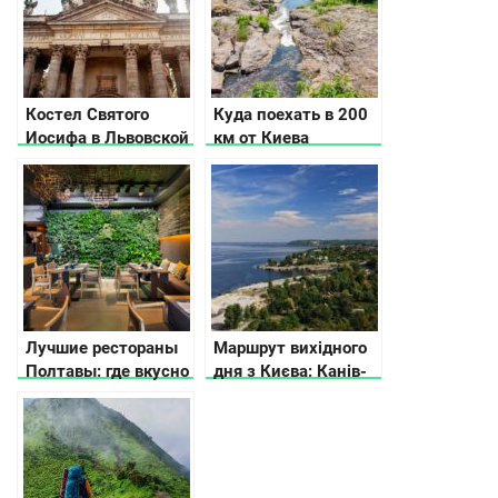
Костел Святого
Куда поехать в 200
Иосифа в Львовской
км от Киева
области
Лучшие рестораны
Маршрут вихідного
Полтавы: где вкусно
дня з Києва: Канів-
поесть
Трипілля