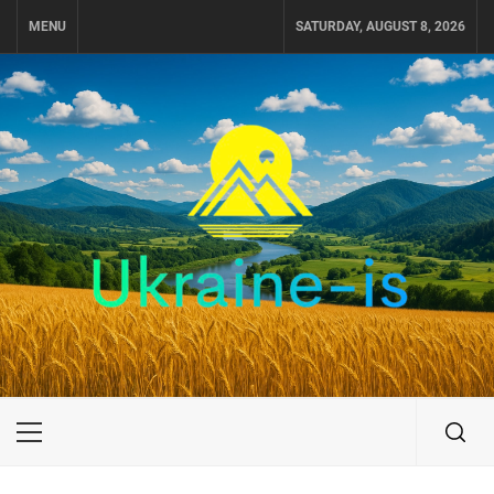
Skip
MENU
SATURDAY, AUGUST 8, 2026
to
content
UKRAINE-IS
ПУТЕШЕСТВИЕ ПО УКРАИНЕ
Primary
Menu