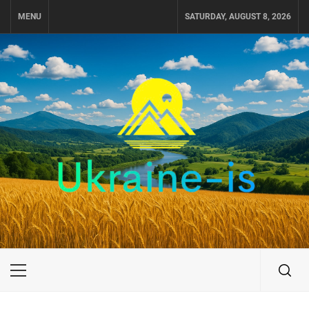
Skip
MENU
SATURDAY, AUGUST 8, 2026
to
content
UKRAINE-IS
ПУТЕШЕСТВИЕ ПО УКРАИНЕ
Primary
Menu