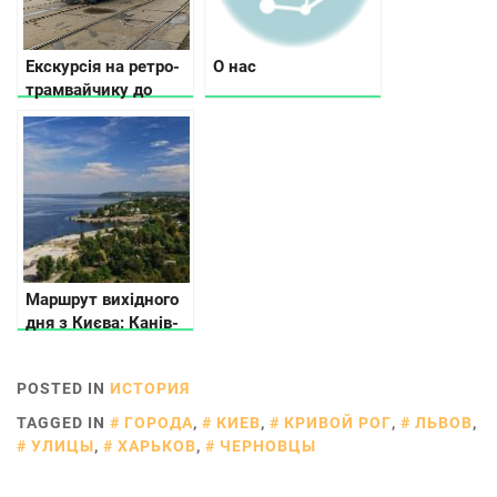
Екскурсія на ретро-
О нас
трамвайчику до
минулого й
сьогодення Києва
Маршрут вихідного
дня з Києва: Канів-
Трипілля
POSTED IN
ИСТОРИЯ
TAGGED IN
ГОРОДА
,
КИЕВ
,
КРИВОЙ РОГ
,
ЛЬВОВ
,
УЛИЦЫ
,
ХАРЬКОВ
,
ЧЕРНОВЦЫ