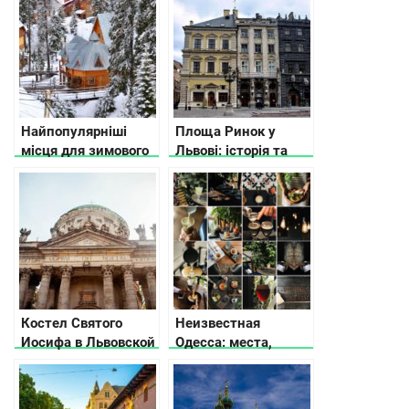
Найпопулярніші
Площа Ринок у
місця для зимового
Львові: історія та
відпочинку в
цікаві факти
Карпатах
Костел Святого
Неизвестная
Иосифа в Львовской
Одесса: места,
области
дворики и кофейни,
о которых вы не
слышали