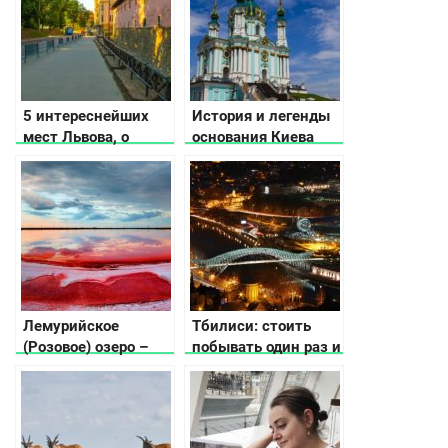
5 интереснейших
История и легенды
мест Львова, о
основания Киева
которых не
расскажут
путеводители
Лемурийское
Тбилиси: стоить
(Розовое) озеро –
побывать один раз и
мифы и реальность!
влюбиться на всю
жизнь