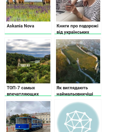
Askania Nova
Книги про подорожі
від українських
письменників
ТОП-7 самых
Як виглядають
впечатляющих
наймальовничіші
каньонов Украины
руїни старовинних
замків України