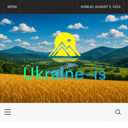
Skip
MENU
SUNDAY, AUGUST 9, 2026
to
content
UKRAINE-IS
ПУТЕШЕСТВИЕ ПО УКРАИНЕ
Primary
Menu