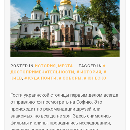
POSTED IN
ИСТОРИЯ
,
МЕСТА
TAGGED IN
ДОСТОПРИМЕЧАТЕЛЬНОСТИ
,
ИСТОРИЯ
,
КИЕВ
,
КУДА ПОЙТИ
,
СОБОРЫ
,
ЮНЕСКО
Гости украинской столицы первым делом всегда
отправляются посмотреть на Софию. Это
происходит по рекомендации друзей или
знакомых, но всегда не зря. Здесь снимались
фильмы и клипы, проводились исследования,
писались книги и многое-многое другое.