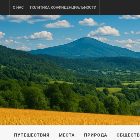
Skip
О НАС
ПОЛИТИКА КОНФИДЕНЦИАЛЬНОСТИ
to
content
UKRAINE-
ПУТЕШЕСТВИЕ ПО УКРАИНЕ
ПУТЕШЕСТВИЯ
МЕСТА
ПРИРОДА
ОБЩЕСТ