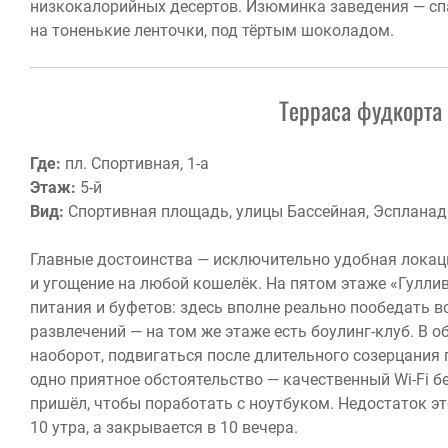
низкокалорийных десертов. Изюминка заведения — сп
на тоненькие ленточки, под тёртым шоколадом.
Терраса фудкорта
Где:
пл. Спортивная, 1-а
Этаж:
5-й
Вид:
Спортивная площадь, улицы Бассейная, Эспланад
Главные достоинства — исключительно удобная локация
и угощение на любой кошелёк. На пятом этаже «Гуллив
питания и буфетов: здесь вполне реально пообедать в
развлечений — на том же этаже есть боулинг-клуб. В о
наоборот, подвигаться после длительного созерцания 
одно приятное обстоятельство — качественный Wi-Fi бе
пришёл, чтобы поработать с ноутбуком. Недостаток эт
10 утра, а закрывается в 10 вечера.