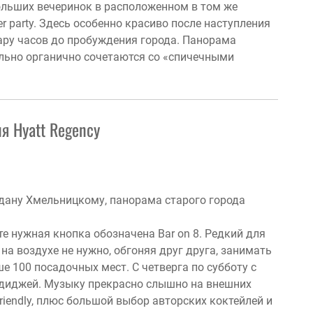
ольших вечеринок в расположенном в том же
er party. Здесь особенно красиво после наступления
 пару часов до пробуждения города. Панорама
ельно органично сочетаются со «спичечными
я Hyatt Regency
дану Хмельницкому, панорама старого города
фте нужная кнопка обозначена Bar on 8. Редкий для
а воздухе не нужно, обгоняя друг друга, занимать
е 100 посадочных мест. С четверга по субботу с
т диджей. Музыку прекрасно слышно на внешних
iendly, плюс большой выбор авторских коктейлей и