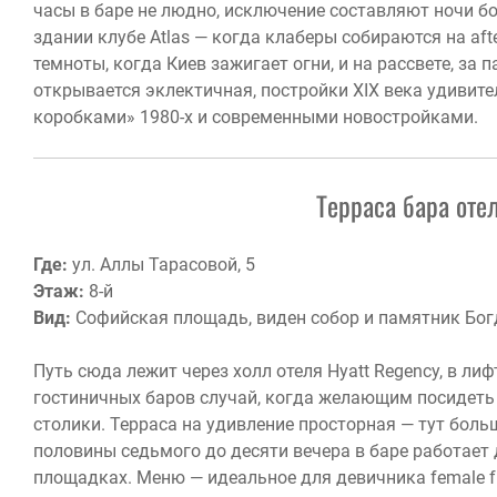
часы в баре не людно, исключение составляют ночи б
здании клубе Atlas — когда клаберы собираются на aft
темноты, когда Киев зажигает огни, и на рассвете, за
открывается эклектичная, постройки XIX века удивит
коробками» 1980-х и современными новостройками.
Терраса бара отел
Где:
ул. Аллы Тарасовой, 5
Этаж:
8-й
Вид:
Софийская площадь, виден собор и памятник Бог
Путь сюда лежит через холл отеля Hyatt Regency, в ли
гостиничных баров случай, когда желающим посидеть н
столики. Терраса на удивление просторная — тут больш
половины седьмого до десяти вечера в баре работае
площадках. Меню — идеальное для девичника female fr