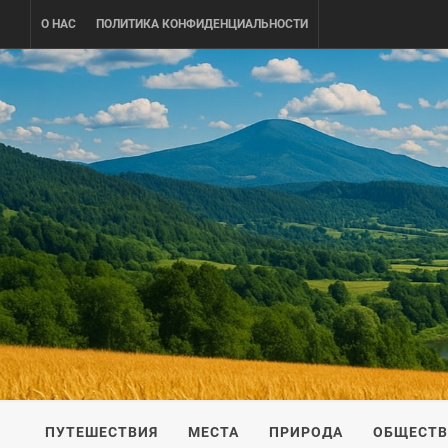
Skip
О НАС
ПОЛИТИКА КОНФИДЕНЦИАЛЬНОСТИ
to
content
UKRAINE-
ПУТЕШЕСТВИЕ ПО УКРАИНЕ
ПУТЕШЕСТВИЯ
МЕСТА
ПРИРОДА
ОБЩЕСТ