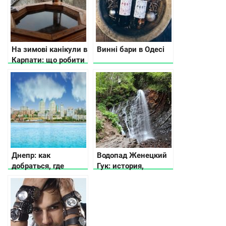
На зимові канікули в
Винні бари в Одесі
Карпати: що робити
Днепр: как
Водопад Женецкий
добраться, где
Гук: история,
остановиться, что
легенда, фото и
посмотреть
видео