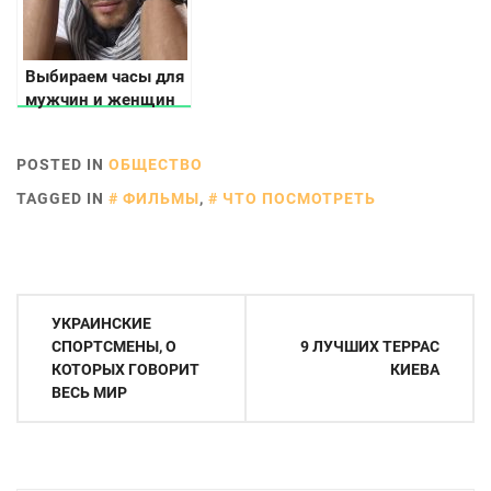
Выбираем часы для
мужчин и женщин
POSTED IN
ОБЩЕСТВО
TAGGED IN
ФИЛЬМЫ
,
ЧТО ПОСМОТРЕТЬ
Навигация
УКРАИНСКИЕ
по
СПОРТСМЕНЫ, О
9 ЛУЧШИХ ТЕРРАС
КОТОРЫХ ГОВОРИТ
КИЕВА
записям
ВЕСЬ МИР