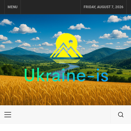
Skip
MENU
FRIDAY, AUGUST 7, 2026
to
content
UKRAINE-IS
ПУТЕШЕСТВИЕ ПО УКРАИНЕ
Primary
Menu