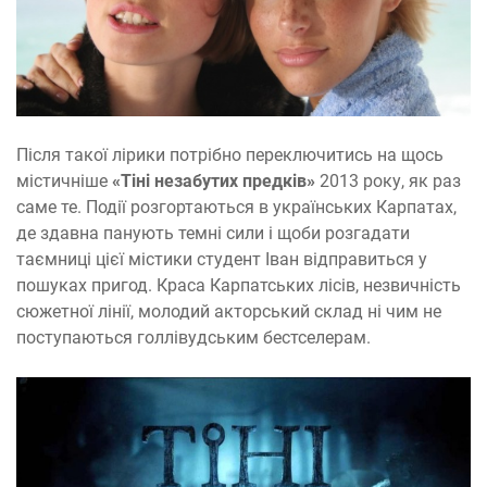
Після такої лірики потрібно переключитись на щось
містичніше
«Тіні незабутих предків»
2013 року, як раз
саме те. Події розгортаються в українських Карпатах,
де здавна панують темні сили і щоби розгадати
таємниці цієї містики студент Іван відправиться у
пошуках пригод. Краса Карпатських лісів, незвичність
сюжетної лінії, молодий акторський склад ні чим не
поступаються голлівудським бестселерам.