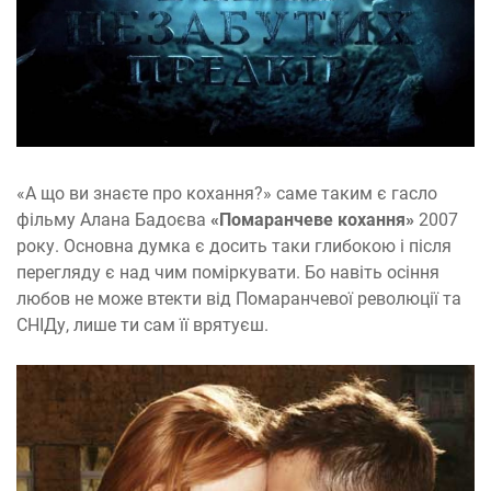
«А що ви знаєте про кохання?» саме таким є гасло
фільму Алана Бадоєва
«Помаранчеве кохання»
2007
року. Основна думка є досить таки глибокою і після
перегляду є над чим поміркувати. Бо навіть осіння
любов не може втекти від Помаранчевої революції та
СНІДу, лише ти сам її врятуєш.