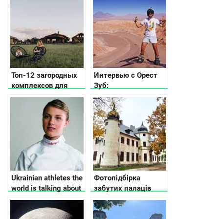
Топ-12 загородных
Интервью с Орест
комплексов для
Зуб:
семейного отдыха
путешественник,
блогер и онлайн-
предриниматель
Ukrainian athletes the
Фотопідбірка
world is talking about
забутих палаців
України