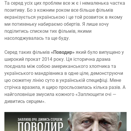
Та серед усіх цих проблем все ж є і немаленька частка
позитиву. Бо з кожним роком все більше фільмів
екранізується українською і це той розвиток в якому
ми потихеньку набираємо обертів. Я лише хочу
поділитись списком тих фільмів, якими
насолоджувалась та ще буду.
Серед таких фільмів
«Поводир»
який було випущено у
широкий прокат 2014 року. Ця історична драма
поєднала між собою американського хлопчика та
українського мандрівника в одне ціле, демонструючи
цю сюжетну лінію суто в українській специфіці. Мене
стрічка вразила, я щиро просльозилась кілька разів. А
найголовніше змусила кожного
«Заплющ
ити
очі —
диви
тись
серцем».