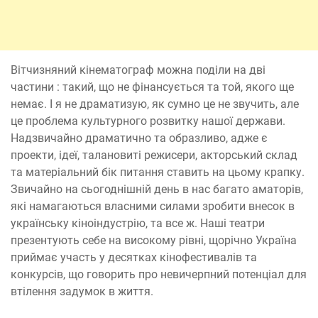
Вітчизняний кінематограф можна поділи на дві
частини : такий, що не фінансується та той, якого ще
немає. І я не драматизую, як сумно це не звучить, але
це проблема культурного розвитку нашої держави.
Надзвичайно драматично та образливо, адже є
проекти, ідеї, талановиті режисери, акторський склад
та матеріальний бік питання ставить на цьому крапку.
Звичайно на сьогоднішній день в нас багато аматорів,
які намагаються власними силами зробити внесок в
українську кіноіндустрію, та все ж. Наші театри
презентують себе на високому рівні, щорічно Україна
приймає участь у десятках кінофестивалів та
конкурсів, що говорить про невичерпний потенціал для
втілення задумок в життя.