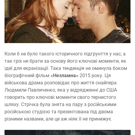
Коли б не було такого історичного підгрунття у нас, а
так гріх не брати за основу його ключові моменти, як
ідеї для екранізації. Така тенденція не оминула боком
біографічний фільм
«Незламна»
2015 року. Ця
військова драма розповідає про життя снайпера
Людмили Павличенко, яка у відрядженні до США
говорить про ключові моменти свого тернистого
шляху. Стрічка була знята на пару з російськими
російською студією та презентована під двома
різними назвами, але це аж ніяк її не принижує.