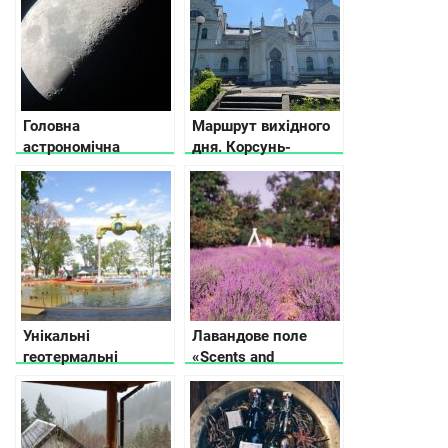
Головна
Маршрут вихідного
астрономічна
дня. Корсунь-
обсерваторія НАН
Шевченківський
України: вікно у
Всесвіт
Унікальні
Лавандове поле
геотермальні
«Scents and
аквапарки в Україні
Sensations».