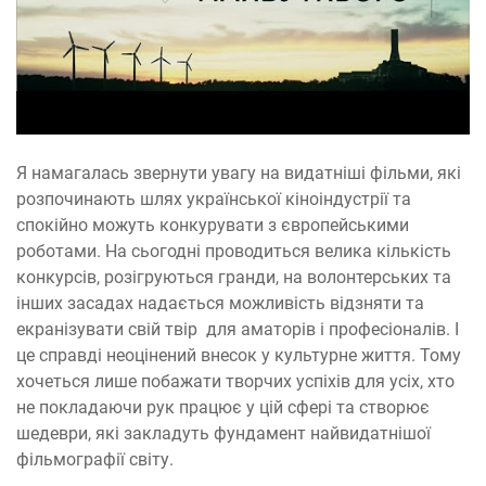
Я намагалась звернути увагу на видатніші фільми, які
розпочинають шлях української кіноіндустрії та
спокійно можуть конкурувати з європейськими
роботами. На сьогодні проводиться велика кількість
конкурсів, розігруються гранди, на волонтерських та
інших засадах надається можливість відзняти та
екранізувати свій твір для аматорів і професіоналів. І
це справді неоцінений внесок у культурне життя. Тому
хочеться лише побажати творчих успіхів для усіх, хто
не покладаючи рук працює у цій сфері та створює
шедеври, які закладуть фундамент найвидатнішої
фільмографії світу.