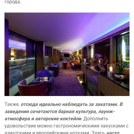
города.
Также,
отсюда идеально наблюдать за закатами. В
заведении сочетаются барная культура, лаунж-
атмосфера и авторские коктейли
. Дополнить
удовольствие можно гастрономическими закусками с
азиатскими и европейскими нотками. Здесь
часто