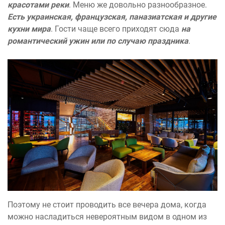
красотами реки
. Меню же довольно разнообразное.
Есть украинская, французская, паназиатская и другие
кухни мира
. Гости чаще всего приходят сюда
на
романтический ужин или по случаю праздника
.
Поэтому не стоит проводить все вечера дома, когда
можно насладиться невероятным видом в одном из