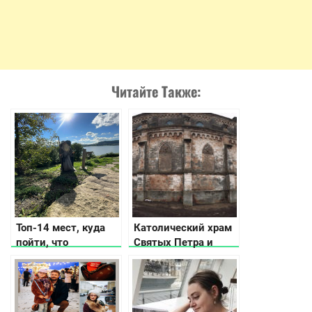
Читайте Также:
Топ-14 мест, куда
Католический храм
пойти, что
Святых Петра и
посмотреть в
Павла в
Бережанах и
Николаевской
окрестностях
области