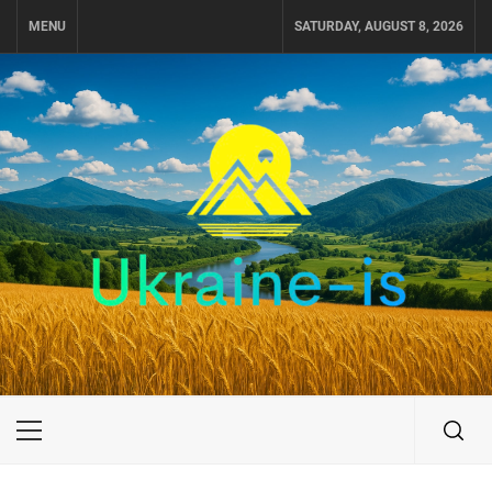
Skip
MENU
SATURDAY, AUGUST 8, 2026
to
content
UKRAINE-IS
ПУТЕШЕСТВИЕ ПО УКРАИНЕ
Primary
Menu