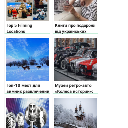
Top 5 Filming
Книги про подорожі
Locations
від українських
of “Christmas
письменників
Guardians” in Kyiv
Топ-10 мест для
Музей ретро-авто
зимних развлечений
«Колеса истории»:
в Киевской области
путешествие в
прошлое
автомобильного
мира